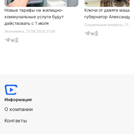
Новые тарифы на жилищно-
Ключи от девяти машин
коммунальные услуги будут
губернатор Александр 
действовать с 1 июля
Социальные вопросы
, 11.0
Экономика
, 27.06.2025 21:50
Информация
О компании
Контакты