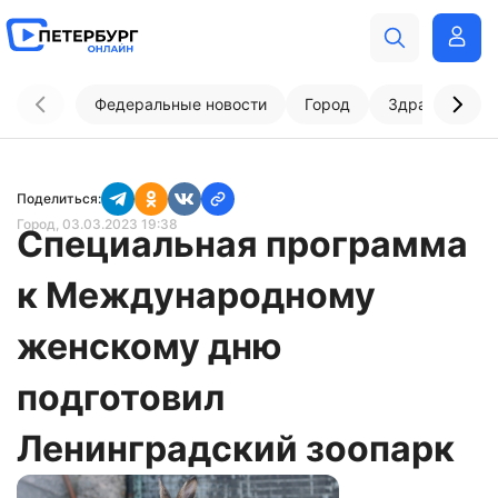
Федеральные новости
Город
Здравоохран
Поделиться:
Город
, 03.03.2023 19:38
Специальная программа
к Международному
женскому дню
подготовил
Ленинградский зоопарк