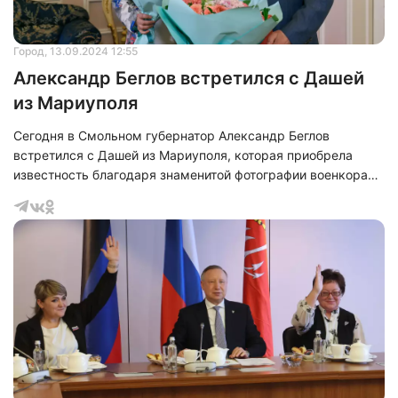
Город
, 13.09.2024 12:55
Александр Беглов встретился с Дашей
из Мариуполя
Сегодня в Смольном губернатор Александр Беглов
встретился с Дашей из Мариуполя, которая приобрела
известность благодаря знаменитой фотографии военкора
Дениса Григорюка, на которой она изображена с буханкой
хлеба. Как и многие другие дети из Мариуполя, весной
2022 года Даша стала свидетелем ужасов войны, прячась
в подвалах от воздушных налетов.