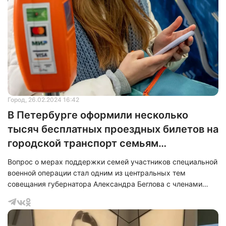
также современное общежитие, включающее в себя
столовую и гараж, расположенное на проспекте Ленина. В
преддверии школьных каникул в Октябрьском районе
Мариуполя были открыты новые детские
Город
, 26.02.2024 16:42
В Петербурге оформили несколько
тысяч бесплатных проездных билетов на
городской транспорт семьям
участников СВО
Вопрос о мерах поддержки семей участников специальной
военной операции стал одним из центральных тем
совещания губернатора Александра Беглова с членами
городского правительства. Главным результатом
обсуждения стало описание предпринятых действий по
оказанию помощи этим семьям в период с 2022 по 2024