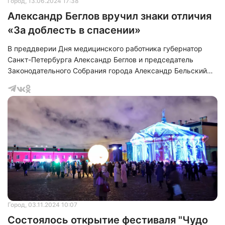
Город
, 13.06.2024 17:38
Александр Беглов вручил знаки отличия
«За доблесть в спасении»
В преддверии Дня медицинского работника губернатор
Санкт-Петербурга Александр Беглов и председатель
Законодательного Собрания города Александр Бельский
провели встречу с врачами и медицинскими работниками,
которые в 2023-2024 годах оказывали помощь жителям
Мариуполя. Встреча прошла в неформальной обстановке в
БКЗ «Октябрьский», перед началом концерта,
посвященного празднику.
Город
, 03.11.2024 10:07
Состоялось открытие фестиваля "Чудо