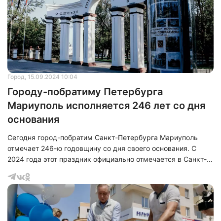
Мариуполь официально стали городами-побратимами, а
уже 4 июня 2022 года из Петербурга отправились
Город
, 15.09.2024 10:04
Городу-побратиму Петербурга
Мариуполь исполняется 246 лет со дня
основания
Сегодня город-побратим Санкт-Петербурга Мариуполь
отмечает 246-ю годовщину со дня своего основания. С
2024 года этот праздник официально отмечается в Санкт-
Петербурге. В закон «О праздниках и памятных датах в
Санкт-Петербурге» внесена дата «День Мариуполя –
побратима Санкт-Петербурга».