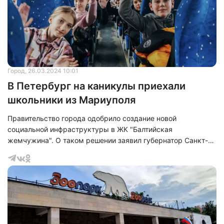
летию Победы в Великой Отечественной войне. Он особо
отметил, что Андрей Жданов, уроже
Город
, 26.03.2024 10:01
В Петербург на каникулы приехали
школьники из Мариуполя
Правительство города одобрило создание новой
социальной инфраструктуры в ЖК "Балтийская
жемчужина". О таком решении заявил губернатор Санкт-
Петербурга, Александр Беглов, в своем традиционном
радиообращении.