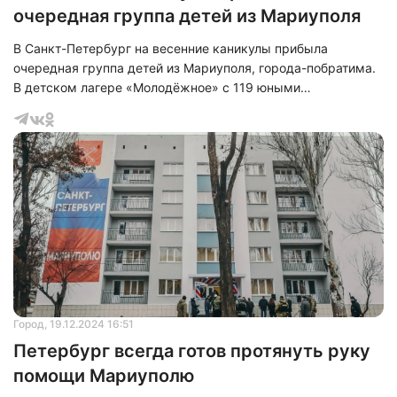
очередная группа детей из Мариуполя
В Санкт-Петербург на весенние каникулы прибыла
очередная группа детей из Мариуполя, города-побратима.
В детском лагере «Молодёжное» с 119 юными
мариупольцами разместились 12 сопровождающих их
педагогов. Их пребывание продлится до 30 марта. Для
юных гостей города подготовлена обширная и
захватывающая культурно-познавательная программа под
названием «Параллели судьбы».
Город
, 19.12.2024 16:51
Петербург всегда готов протянуть руку
помощи Мариуполю