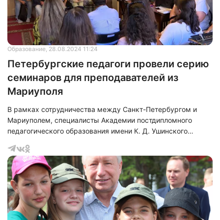
Образование
, 28.08.2024 11:24
Петербургские педагоги провели серию
семинаров для преподавателей из
Мариуполя
В рамках сотрудничества между Санкт-Петербургом и
Мариуполем, специалисты Академии постдипломного
педагогического образования имени К. Д. Ушинского
провели серию семинаров для преподавателей из города-
побратима. Приглашение на каникулы в Северную столицу,
как для учителей, так и для их учеников, поступило от
губернатора Санкт-Петербурга Александра Беглова.