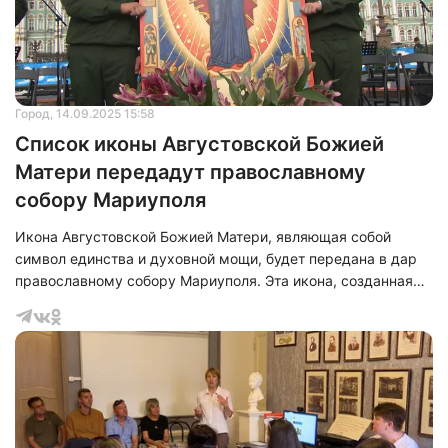
Город
, 14.09.2025 15:58
Список иконы Августовской Божией
Матери передадут православному
собору Мариуполя
Икона Августовской Божией Матери, являющая собой
символ единства и духовной мощи, будет передана в дар
православному собору Мариуполя. Эта икона, созданная
петербургским художником Ростиславом Гирвелем в
рамках международного фестиваля искусств «Мастер-
класс», проходящего под патронажем Государственного
Эрмитажа, представляет собой уникальное произведение
искусства. Образ Богоматери, изображенной
благословляющей русских воинов, был создан незадолго
до революции.