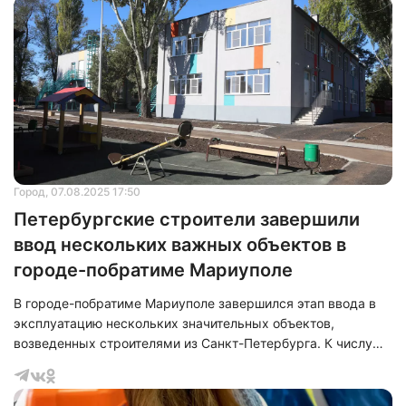
Мариуполю указом Президента Российской Федерации в
2022 году. В церемонии открытия приняли участие
губернатор Санкт-Петербурга Александр Беглов, глава
Донецкой Народной Республики Денис Пушилин и
временно исполняющий обязанности главы Ма
Город
, 07.08.2025 17:50
Петербургские строители завершили
ввод нескольких важных объектов в
городе-побратиме Мариуполе
В городе-побратиме Мариуполе завершился этап ввода в
эксплуатацию нескольких значительных объектов,
возведенных строителями из Санкт-Петербурга. К числу
этих объектов относятся: новый диагностический корпус и
здание, предназначенное для вспомогательных служб
третьего Центра первичной медико-санитарной помощи, а