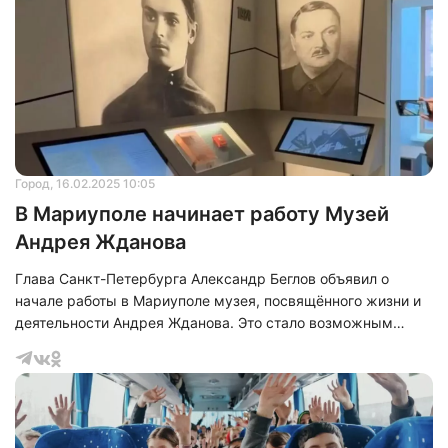
годы.
Нажимая на кнопку "Отправить" вы
соглашаетесь с
политикой конфиденциальности
Город
, 16.02.2025 10:05
В Мариуполе начинает работу Музей
Андрея Жданова
Глава Санкт-Петербурга Александр Беглов объявил о
начале работы в Мариуполе музея, посвящённого жизни и
деятельности Андрея Жданова. Это стало возможным
благодаря инициативе президента Российской Федерации
Владимира Путина. Беглов подчеркнул, что данный музей
является новым филиалом Музея обороны и блокады
Ленинграда. Открытие музея, по словам губернатора,
представляет собой значимое событие, приуроченное к 80-