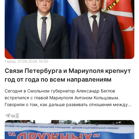
Город
, 27.06.2026 16:50
Связи Петербурга и Мариуполя крепнут
год от года по всем направлениям
Сегодня в Смольном губернатор Александр Беглов
встретился с главой Мариуполя Антоном Кольцовым.
Говорили о том, как дальше развивать отношения между
городами-побратимами. Беглов отметил, что связи
Петербурга и Мариуполя становятся только крепче с
каждым годом и по всем направлениям. Петербуржцы
помогают мариупольцам не по приказу, а по зову сердца —
они понимают и разделяют боль жителей города. Ведь 80