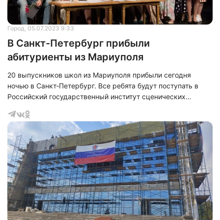
Город
, 05.07.2023 9:33
В Санкт-Петербург прибыли
абитуриенты из Мариуполя
20 выпускников школ из Мариуполя прибыли сегодня
ночью в Санкт‑Петербург. Все ребята будут поступать в
Российский государственный институт сценических
искусств. При этом каждый из них предварительно прошел
отбор дистанционно. А уже в ближайшие дни им предстоит
попробовать свои силы на вступительных испытаниях.