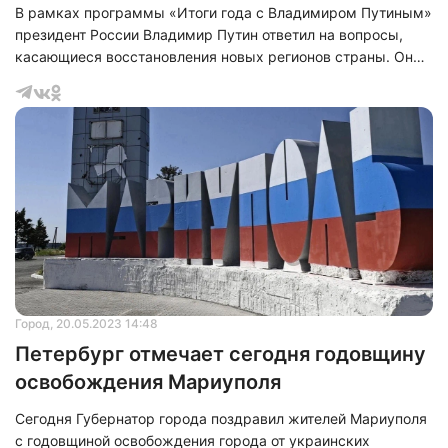
В рамках программы «Итоги года с Владимиром Путиным»
президент России Владимир Путин ответил на вопросы,
касающиеся восстановления новых регионов страны. Он
выразил благодарность руководителям и жителям
субъектов Федерации, которые активно помогают этим
регионам. Особое внимание Путин уделил ситуации в
Мариуполе, отметив, что в город вернулось около 300
тысяч человек, и население продолжает стремительно
увеличиваться. На данный момент восстановлено более 1,7
тысячи жилых домов.
Город
, 20.05.2023 14:48
Петербург отмечает сегодня годовщину
освобождения Мариуполя
Сегодня Губернатор города поздравил жителей Мариуполя
с годовщиной освобождения города от украинских