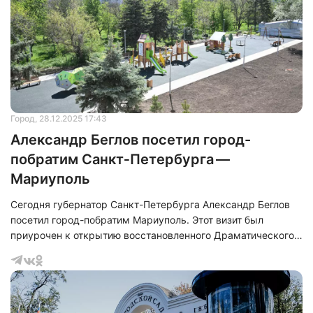
Город
, 28.12.2025 17:43
Александр Беглов посетил город-
побратим Санкт‑Петербурга —
Мариуполь
Сегодня губернатор Санкт-Петербурга Александр Беглов
посетил город-побратим Мариуполь. Этот визит был
приурочен к открытию восстановленного Драматического
театра. В ходе своего выступления Александр Беглов
отметил, что по указанию Президента России Владимира
Владимировича Путина Санкт-Петербург начал процесс
восстановления Мариуполя с первых дней его
освобождения. 1 июня 2022 года Санкт-Петербург и