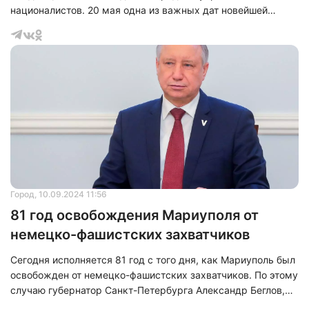
националистов. 20 мая одна из важных дат новейшей
истории – ровно год назад российские войска освободили
город-побратим Мариуполь, в этот день министр обороны
России Сергей Шойгу доложил президенту Владимиру
Путину о полном завершении операции на заводе
«Азовсталь».
Город
, 10.09.2024 11:56
81 год освобождения Мариуполя от
немецко-фашистских захватчиков
Сегодня исполняется 81 год с того дня, как Мариуполь был
освобожден от немецко-фашистских захватчиков. По этому
случаю губернатор Санкт-Петербурга Александр Беглов,
выражая чувства всех петербуржцев, направил