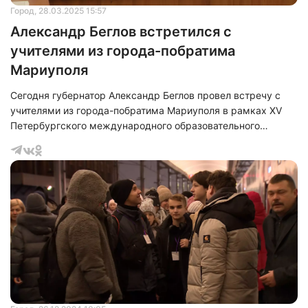
Город
, 28.03.2025 15:57
Александр Беглов встретился с
учителями из города-побратима
Мариуполя
Сегодня губернатор Александр Беглов провел встречу с
учителями из города-побратима Мариуполя в рамках XV
Петербургского международного образовательного
форума. Неформальное общение прошло за чашкой чая в
выставочном центре «Экспофорум» в последний день
работы форума. Во время разговора губернатор напомнил
о том, что в июне 2025 года исполнится три года с момента
установления побратимских отношений между Санкт-
Петербургом и Мариуполем. Он поделился своими
впечатлениями о том, как изменился Мариуп