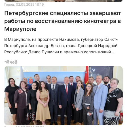
Город
, 02.05.2025 18:19
Петербургские специалисты завершают
работы по восстановлению кинотеатра в
Мариуполе
В Мариуполе, на проспекте Нахимова, губернатор Санкт-
Петербурга Александр Беглов, глава Донецкой Народной
Республики Денис Пушилин и временно исполняющий
обязанности главы Мариуполя Олег Моргун
инспектировали кинотеатр, находящийся на завершающей
стадии реконструкции, осуществляемой специалистами из
Санкт-Петербурга. Александр Беглов подчеркнул, что
данная инициатива служит показательным примером
помощи Санкт-Петербурга в восстановлении не только
отдельных строений, но и культурных центров Мариу