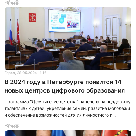
поздравительное послание временно исполняющему
полномочия главы муниципального образования
городского округа Мариуполь Олегу Моргуну и всем
жителям города-побратима.
Город
, 28.05.2024 11:16
В 2024 году в Петербурге появится 14
новых центров цифрового образования
Программа "Десятилетие детства" нацелена на поддержку
талантливых детей, укрепление семей, развитие молодежи
и обеспечение возможностей для их личностного и
профессионального роста. На заседании правительства
Санкт-Петербурга подвели итоги 2023 года и определили
задачи на 2024 год.