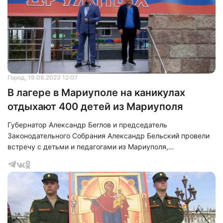
лет назад Ленинград тоже прошёл через ужасы войны с
фашистами, которая унесла жизни почти милл
Город
, 19.08.2023 12:07
В лагере в Мариуполе на каникулах
отдыхают 400 детей из Мариуполя
Губернатор Александр Беглов и председатель
Законодательного Собрания Александр Бельский провели
встречу с детьми и педагогами из Мариуполя,
находящимися на отдыхе в лагере «Дружных» в поселке
Молодежное. Эта смена стала заключительной для этого
года. В период с 11 по 24 августа в лагере отдыхает 400
детей, сопровождаемых 20 педагогами.