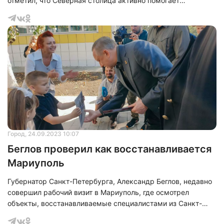
отметил, что Северная столица активно помогает
Мариуполю, который является городом-побратимом
Петербурга с 2022 года.
Город
, 24.09.2023 10:07
Беглов проверил как восстанавливается
Мариуполь
Губернатор Санкт-Петербурга, Александр Беглов, недавно
совершил рабочий визит в Мариуполь, где осмотрел
объекты, восстанавливаемые специалистами из Санкт-
Петербурга. В ходе посещения, глава города посетил