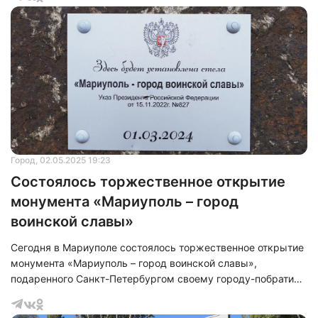
детский сад, многофункциональный центр и
благоустроенные общественные пространства. Однако,
самым интересным моментом визита стало открытие
ретротрамвая в Мариуполе по поручению президента.
Город
, 02.05.2025 19:23
Состоялось торжественное открытие
монумента «Мариуполь – город
воинской славы»
Сегодня в Мариуполе состоялось торжественное открытие
монумента «Мариуполь – город воинской славы»,
подаренного Санкт-Петербургом своему городу-побратиму
в честь 80-летия Победы в Великой Отечественной войне.
Почётное звание «Город воинской славы» было присвоено