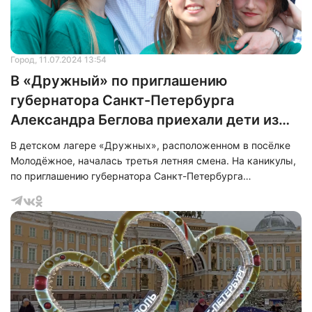
Город
, 11.07.2024 13:54
В «Дружный» по приглашению
губернатора Санкт-Петербурга
Александра Беглова приехали дети из
Мариуполя
В детском лагере «Дружных», расположенном в посёлке
Молодёжное, началась третья летняя смена. На каникулы,
по приглашению губернатора Санкт-Петербурга
Александра Беглова, приехали дети из Мариуполя. В этой
смене участвуют почти 400 детей. На торжественной
линейке, посвящённой открытию смены, были
представлены планы на ближайшие две недели.