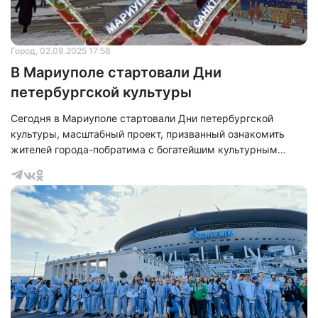
Город
, 02.09.2025 17:58
В Мариуполе стартовали Дни
петербургской культуры
Сегодня в Мариуполе стартовали Дни петербургской
культуры, масштабный проект, призванный ознакомить
жителей города-побратима с богатейшим культурным
наследием Северной столицы России. Главная цель
мероприятия – укрепление сотрудничества между Санкт-
Петербургом и Мариуполем, демонстрация многообразия
культурной жизни Санкт-Петербурга, охватывающего
театры, музеи и систему образования.