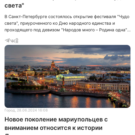
света"
В Санкт-Петербурге состоялось открытие фестиваля "Чудо
света", приуроченного ко Дню народного единства и
проходящего под девизом "Народов много – Родина одна".
Мероприятие, длящееся три дня, с семи до десяти вечера,
превращает Петропавловскую крепость, её стены и
здания, в уникальное полотно для цифрового искусства и
впечатляющих светомузыкальных композиций.
Город
, 28.06.2024 16:08
Новое поколение мариупольцев с
вниманием относится к истории