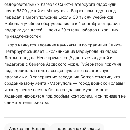
оздоровительных лагерях Санкт-Петербурга отдохнули
почти 6300 детей из Мариуполя. В прошлом году город
передал в мариупольские школы 30 тысяч учебников,
мебель и учебное оборудование, а к 1 сентября отправил
подарки для детей — почти 20 тысяч наборов школьных
принадлежностей.
Скоро начнутся весенние каникулы, и по традиции Санкт-
Петербург ожидает школьников из Мариуполя на отдых.
Летом город на Неве примет ещё две тысячи детей и
педагогов с берегов Азовского моря. Губернатор поручил
Нажимая на кнопку "Отправить" вы
подготовить для них насыщенную и познавательную
соглашаетесь с
политикой конфиденциальности
программу. В завершение заседания Беглов отметил, что
создание монумента «Мариуполь — город воинской славы»
и завершение всех работ по созданию музея Андрея
Жданова находятся под особым контролем, и он призвал не
снижать темп работы.
Александр Беглов
Город воинской славы