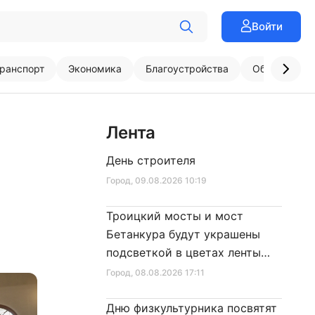
Войти
ранспорт
Экономика
Благоустройства
Образовани
Лента
День строителя
Город
, 09.08.2026 10:19
Троицкий мосты и мост
Бетанкура будут украшены
подсветкой в цветах ленты
Ленинградской Победы
Город
, 08.08.2026 17:11
Дню физкультурника посвятят