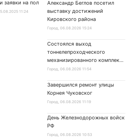
и заявки на получение
в Закон Санкт‑Петербурга
Александр Беглов посетил
фиката для посещения
«Социальный кодекс
выставку достижений
25.08.2025 11:24
Город
, 10.01.2026 16:46
в
Санкт‑Петербурга»
Кировского района
Город
, 06.08.2026 15:24
Состоялся выход
тоннелепроходческого
механизированного комплекса
«Надежда» на поверхность
Город
, 06.08.2026 11:54
Завершился ремонт улицы
Корнея Чуковског
Город
, 06.08.2026 11:19
День Железнодорожных войск
РФ
Город
, 06.08.2026 10:53