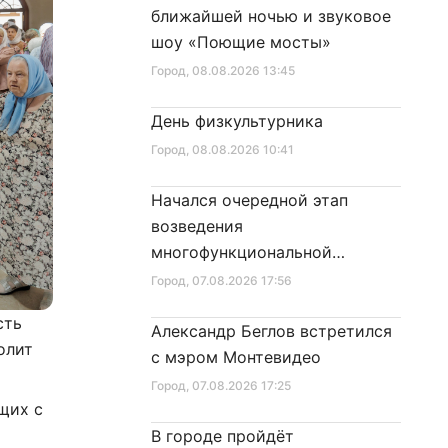
ближайшей ночью и звуковое
шоу «Поющие мосты»
Город
, 08.08.2026 13:45
День физкультурника
Город
, 08.08.2026 10:41
Начался очередной этап
возведения
многофункциональной
площадки центра спорта
Город
, 07.08.2026 17:56
сть
Александр Беглов встретился
олит
с мэром Монтевидео
Город
, 07.08.2026 17:25
щих с
В городе пройдёт