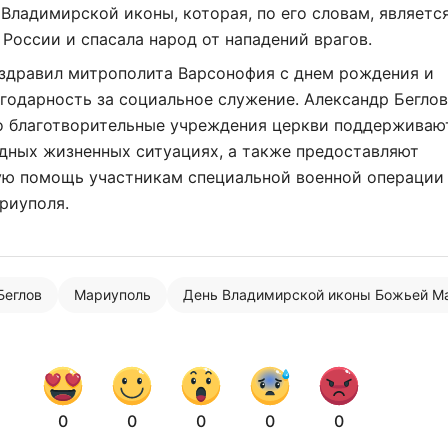
Владимирской иконы, которая, по его словам, являетс
России и спасала народ от нападений врагов.
оздравил митрополита Варсонофия с днем рождения и
годарность за социальное служение. Александр Бегло
то благотворительные учреждения церкви поддерживаю
дных жизненных ситуациях, а также предоставляют
ую помощь участникам специальной военной операции
риуполя.
Беглов
Мариуполь
День Владимирской иконы Божьей М
0
0
0
0
0
Нажимая на кнопку "Отправить" вы