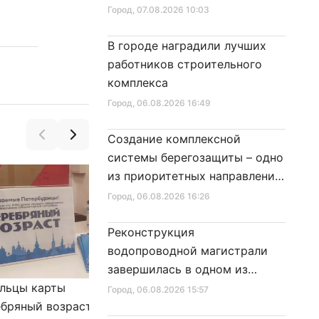
Город
, 07.08.2026 10:03
В городе наградили лучших
работников строительного
комплекса
Город
, 06.08.2026 16:49
Создание комплексной
системы берегозащиты – одно
из приоритетных направлений
развития Петербурга
Город
, 06.08.2026 16:26
Реконструкция
водопроводной магистрали
завершилась в одном из
льцы карты
районов города
Александр Беглов подписал
Город
, 06.08.2026 15:57
бряный возраст»
Закон «О внесении изменения