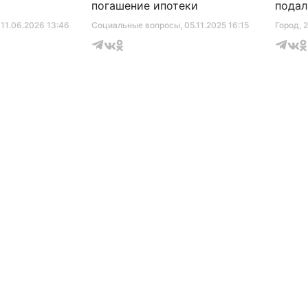
погашение ипотеки
подал
серти
, 11.06.2026 13:46
Социальные вопросы
, 05.11.2025 16:15
Город
, 
музее