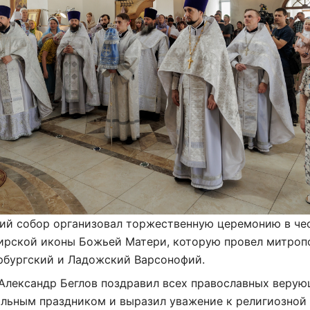
ий собор организовал торжественную церемонию в че
ирской иконы Божьей Матери, которую провел митроп
рбургский и Ладожский Варсонофий.
Александр Беглов поздравил всех православных верую
ольным праздником и выразил уважение к религиозной