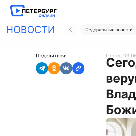
НОВОСТИ
Федеральные новости
Поделиться:
Город
, 03.0
Сего
вер
Влад
Божи