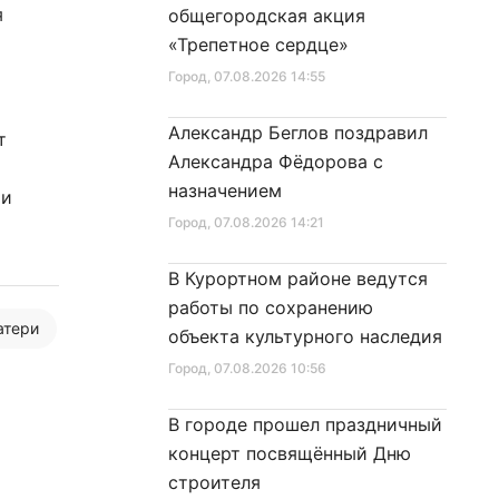
я
общегородская акция
«Трепетное сердце»
Город
, 07.08.2026 14:55
в
Александр Беглов поздравил
т
Александра Фёдорова с
назначением
 и
Город
, 07.08.2026 14:21
В Курортном районе ведутся
работы по сохранению
атери
объекта культурного наследия
Город
, 07.08.2026 10:56
В городе прошел праздничный
концерт посвящённый Дню
строителя