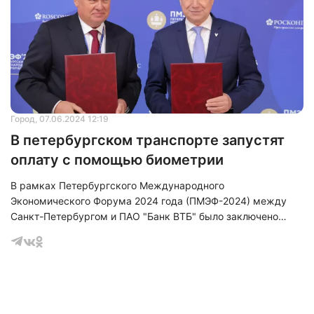
Город
, 07.06.2024 12:19
В петербургском транспорте запустят
оплату с помощью биометрии
В рамках Петербургского Международного
Экономического Форума 2024 года (ПМЭФ-2024) между
Нажимая на кнопку "Отправить" вы
Санкт-Петербургом и ПАО "Банк ВТБ" было заключено
соглашаетесь с
политикой конфиденциальности
соглашение о сотрудничестве, направленное на повышение
качества и удобства сервисов оплаты проезда в городском
общественном транспорте. Документ подписали
губернатор Санкт-Петербурга Александр Беглов и
президент-председатель ПАО "Банк ВТБ" Андрей Костин.