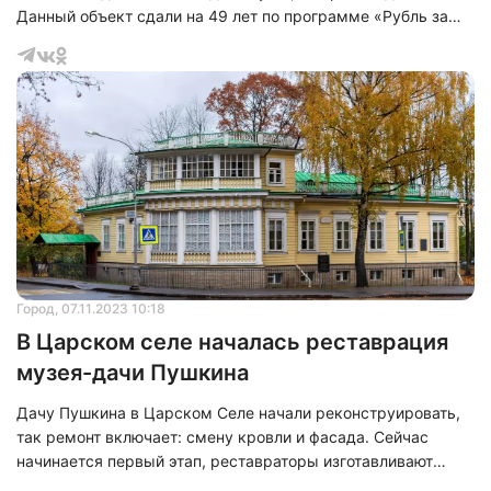
Данный объект сдали на 49 лет по программе «Рубль за
метр». А у победителя тендера есть 7 лет, чтобы
отреставрировать это дание, об этом сообщили в пресс-
службе комитета имущественных отношений.
Город
, 07.11.2023 10:18
В Царском селе началась реставрация
музея-дачи Пушкина
Дачу Пушкина в Царском Селе начали реконструировать,
так ремонт включает: смену кровли и фасада. Сейчас
начинается первый этап, реставраторы изготавливают
элементы деревянной балюстрады кровли, также во время