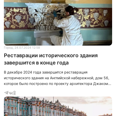
особое внимание каждой исторической детали. Фонд
капитального ремонта в этом году завершит
восстановление 40 фасадов и 30 крыш. Работы на крыше и
чердаке уже завершены. Оцинкованная крыша сверкает
на со
Город
, 24.07.2024 12:58
Реставрации исторического здания
завершится в конце года
В декабре 2024 года завершится реставрация
исторического здания на Английской набережной, дом 56,
которое было построено по проекту архитектора Джакомо
Кваренги. Об этом сообщил губернатор Санкт-Петербурга
Александр Беглов во время выездного рабочего
совещания, посвященного восстановлению этого памятника
архитектуры.