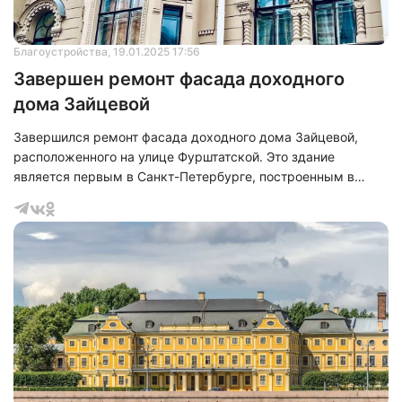
Благоустройства
, 19.01.2025 17:56
Завершен ремонт фасада доходного
дома Зайцевой
Завершился ремонт фасада доходного дома Зайцевой,
расположенного на улице Фурштатской. Это здание
является первым в Санкт-Петербурге, построенным в
русском архитектурном стиле. Его проектировал
архитектор Богомолов в конце XIX века, и оно имеет статус
объекта культурного наследия. В разные исторические
периоды в этом доме проживали такие известные
личности, как Михаил Родзянко, который занимал пост
Председателя Государственной думы, архитектор Василий
Косяков, создавший Морской собор в Кронштадт