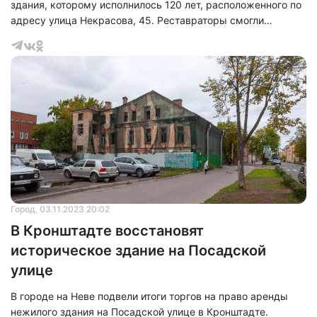
здания, которому исполнилось 120 лет, расположенного по
адресу улица Некрасова, 45. Реставраторы смогли
сохранить все архитектурные элементы, которые были
заложены еще в 1904 году архитектором Альбертом
Стюнкель. Первоначальный облик здания включает в себя
отделку из гранита. Для восстановления утраченных частей
камень был добыт в трех различных месторождениях
Финляндии. Специалисты провели реставрацию
исторического металлического карниза, лепного д
Город
, 03.11.2023 20:02
В Кронштадте восстановят
историческое здание на Посадской
улице
В городе на Неве подвели итоги торгов на право аренды
нежилого здания на Посадской улице в Кронштадте.