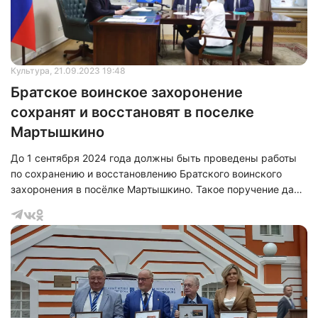
Культура
, 21.09.2023 19:48
Братское воинское захоронение
сохранят и восстановят в поселке
Мартышкино
До 1 сентября 2024 года должны быть проведены работы
по сохранению и восстановлению Братского воинского
захоронения в посёлке Мартышкино. Такое поручение дал
губернатор Александр Беглов по итогам личного приёма
граждан, который он провел в приемной Президента
России в СЗФО по поручению главы государства. С
просьбой о сохранении захоронения к губернатору
обратилась жительница Петродворцового района.