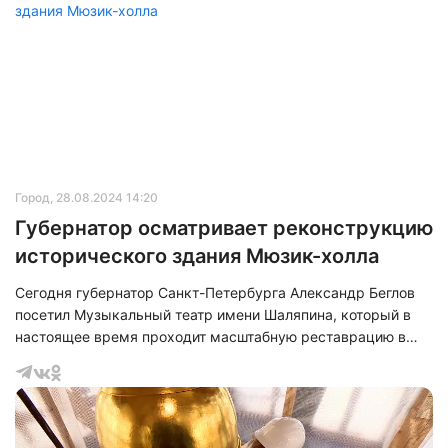
включают в себя полную замену всех инженерных
коммуникаций, возведение новых межкомнатных
перегородок и частичную замену напольного покрытия.
Однако основной объём работ будет сосредоточен на
реконструкц
Город
, 28.08.2024 14:20
Губернатор осматривает реконструкцию
исторического здания Мюзик-холла
Сегодня губернатор Санкт-Петербурга Александр Беглов
посетил Музыкальный театр имени Шаляпина, который в
настоящее время проходит масштабную реставрацию в
здании Мюзик-Холла. Здание, построенное в стиле модерн
начала XX века, сейчас находится на стадии демонтажа и
проведения работ нулевого цикла.