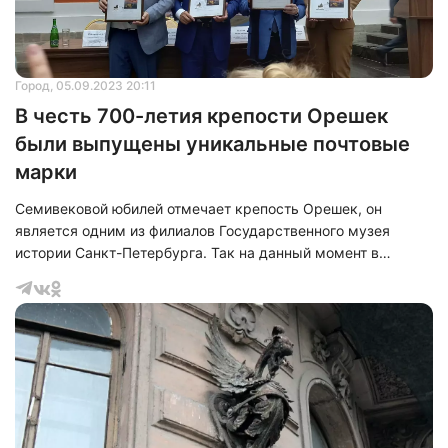
Город
, 05.09.2023 20:11
В честь 700-летия крепости Орешек
были выпущены уникальные почтовые
марки
Семивековой юбилей отмечает крепость Орешек, он
является одним из филиалов Государственного музея
истории Санкт-Петербурга. Так на данный момент в
Петропавловской крепости стартовала двухдневная
научная конференция, посвященная судьбе важнейшего
форпоста на севере Руси. При этом была обсуждена
реставрация памятника и проведена торжественная
церемония гашения марки, которую изготовили специально
к юбилею Орешка.