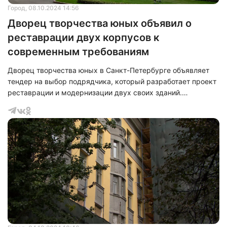
Город
, 08.10.2024 14:56
Дворец творчества юных объявил о
реставрации двух корпусов к
современным требованиям
Дворец творчества юных в Санкт-Петербурге объявляет
тендер на выбор подрядчика, который разработает проект
реставрации и модернизации двух своих зданий.
Реставрационные работы затронут строения,
расположенные по адресам: Невский проспект, дом 39,
литера В, и набережная реки Фонтанки, дом 33, литера А.
Заявленная начальная стоимость контракта составляет
65,4 миллиона рублей. Об этом сообщает информационное
агентство Gazeta.SPb.