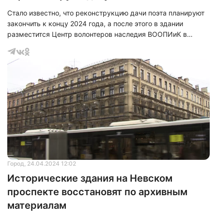
Стало известно, что реконструкцию дачи поэта планируют
закончить к концу 2024 года, а после этого в здании
разместится Центр волонтеров наследия ВООПИиК в
Санкт-Петербурге. На данной даче Владимир Маяковский
гостил вместе с Лилией и Осипом Бриками в 1918
году.&nbsp;
Город
, 24.04.2024 12:02
Исторические здания на Невском
проспекте восстановят по архивным
материалам