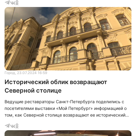
ремонта работа мемориального музея-дачи Александра
Сергеевича Пушкина будет приостановлена только на пару
месяцев. Реконструкцию прокомментировал заместитель
директора по техническим вопросам Всероссийского
музея Пушкина Дмитрий Бойко.
Город
, 23.07.2024 16:59
Исторический облик возвращают
Северной столице
Ведущие реставраторы Санкт-Петербурга поделились с
посетителями выставки «Мой Петербург» информацией о
том, как Северной столице возвращают ее исторический
облик. Эта выставка проходила в день, посвященный
работе комитета по государственному контролю,
использованию и охране памятников истории и культуры.