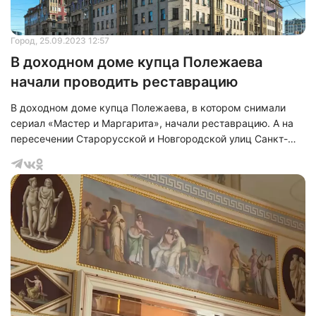
Город
, 25.09.2023 12:57
В доходном доме купца Полежаева
начали проводить реставрацию
В доходном доме купца Полежаева, в котором снимали
сериал «Мастер и Маргарита», начали реставрацию. А на
пересечении Старорусской и Новгородской улиц Санкт-
Петербурга установили реставрационные леса. При этом
реставрацию проводят по программе «Наследие» комитета
по государственному контролю, использованию и охране
памятников истории и культуры за счет средств Санкт-
Петербурга. По плану завершение работ стоит на 2025 год.