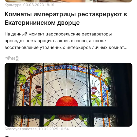
Культура
, 03.08.2023 18:19
Комнаты императрицы реставрируют в
Екатерининском дворце
Нажимая на кнопку "Отправить" вы
соглашаетесь с
политикой конфиденциальности
На данный момент царскосельские реставраторы
проводят реставрацию лаковых панно, а также
восстановление утраченных интерьеров личных комнат
императрицы Екатерины II, ее продолжают в Зубовском
флигеле Екатерининского дворца в Пушкине. При этом уже
завершен очередной этап реставрации личных покоев
императрицы.
Благоустройства
, 10.02.2025 16:54