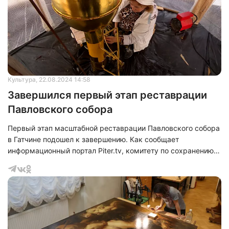
Культура
, 22.08.2024 14:58
Завершился первый этап реставрации
Павловского собора
Первый этап масштабной реставрации Павловского собора
в Гатчине подошел к завершению. Как сообщает
информационный портал Piter.tv, комитету по сохранению
культурного наследия Ленинградской области удалось
вернуть храму-памятнику его первоначальный облик.
Четыре года кропотливой работы позволили восстановить
фасады кафедрального собора Святого апостола Павла,
придав им былой исторический вид.