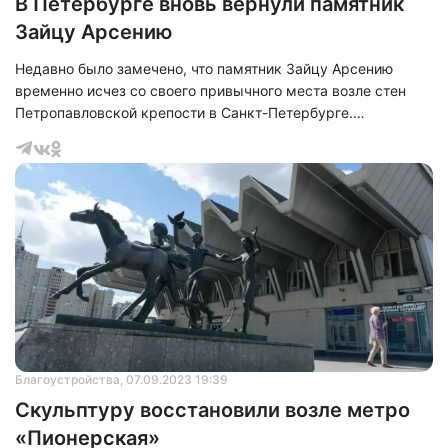
В Петербурге вновь вернули памятник
Зайцу Арсению
Недавно было замечено, что памятник Зайцу Арсению
временно исчез со своего привычного места возле стен
Петропавловской крепости в Санкт-Петербурге.
Оказалось, что скульптура была отправлена на
реставрацию в специализированные мастерские.
Причиной этого решения стал обнаруженный дефект -
трещина на ухе зайца. Начальник аварийно-дежурного
управления СПб ГБУ "Мостотрест" Константин Красиков
подтвердил, что ремонт уже выполнен, трещина была
заварена, а памятник получил свежую покраску.
Благоустройства
, 07.09.2023 19:39
Скульптуру восстановили возле метро
«Пионерская»