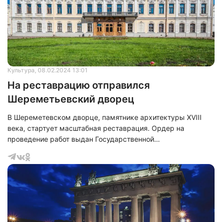
Культура
, 08.02.2024 13:01
На реставрацию отправился
Шереметьевский дворец
В Шереметевском дворце, памятнике архитектуры XVIII
века, стартует масштабная реставрация. Ордер на
проведение работ выдан Государственной
административно-технической инспекцией. По словам
заместителя директора по капитальному ремонту и
реставрации музея музыкального и театрального
искусства Марии Степановой, в ходе реставрации
обновлению подвергнутся галерейный флигель,
пространство перед парадным входом в центральный зал
и арьер-зал.