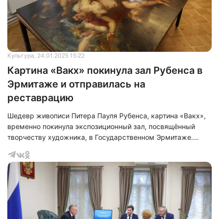
Культура
, 24.01.2025 15:22
Картина «Вакх» покинула зал Рубенса в
Эрмитаже и отправилась на
реставрацию
Шедевр живописи Питера Пауля Рубенса, картина «Вакх»,
временно покинула экспозиционный зал, посвящённый
творчеству художника, в Государственном Эрмитаже.
Полотно отправлено на комплексную реставрацию.
Временную замену «Вакху» в музейной экспозиции
составили портреты испанского короля Филиппа IV и его
супруги, также являющиеся произведениями кисти
Рубенса и его мастерской.