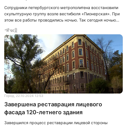
Сотрудники петербургского метрополитена восстановили
скульптурную группу возле вестибюля «Пионерская». При
этом все работы проводились ночью. Так сегодня ночью
работники метрополитена вернули на место обруч, который
несколько дней назад оторвал неизвестный мужчина.
Город
, 22.10.2024 12:53
Завершена реставрация лицевого
фасада 120-летнего здания
Завершился процесс реставрации лицевой стороны