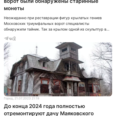
ворот были обнаружены старинные
монеты
Неожиданно при реставрации фигур крылатых гениев
Московских триумфальных ворот специалисты
обнаружили тайник. Так за крылом одной из скульптур в
металлической коробочке находились 6 монет российской
чеканки, сторублевая купюра, серебряный крестик,
именные значки и письмо со стихами «Тебе через 100 лет».
По словам специалистов, данный тайник заложили при
предыдущей реставрации к 300-летию Санкт-Петербурга.
Теперь все находки будут переданы в Государственный
музей городской скульптуры.
Город
, 21.07.2023 21:19
До конца 2024 года полностью
отремонтируют дачу Маяковского