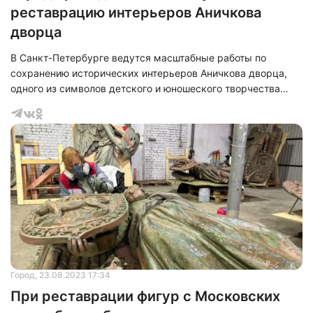
реставрацию интерьеров Аничкова
дворца
В Санкт-Петербурге ведутся масштабные работы по
сохранению исторических интерьеров Аничкова дворца,
одного из символов детского и юношеского творчества
города. Реставрация, начатая в 1997 году по программе
КГИОП, финансируется из бюджета города и уже длится
более двадцати лет.
Город
, 23.08.2023 17:34
При реставрации фигур с Московских