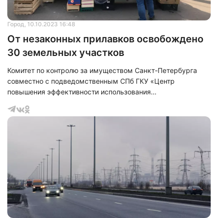
Город
, 10.10.2023 16:48
От незаконных прилавков освобождено
30 земельных участков
Комитет по контролю за имуществом Санкт-Петербурга
совместно с подведомственным СПб ГКУ «Центр
повышения эффективности использования
государственного имущества» продолжают комплекс
работ по борьбе с незаконной уличной торговлей. Так в
рамках рейдовых и контрольных мероприятий 30
земельных участков освобождены от незаконных торговых
точек. Работы были проведены на территории
Центрального, Кировского, Невского, Красносельского,
Выборгского, Приморского, Василеостровского,
Красногвардейского и Фрун