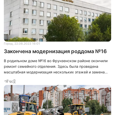
квартиры, что является хорошей мерой поддержки, в
рамках предоставления доступного жилья гражданам с
невысоким уровнем дохода.
Город
, 22.08.2023 16:01
Закончена модернизация роддома №16
В родильном доме №16 во Фрунзенском районе окончили
ремонт семейного отделения. Здесь была проведена
масштабная модернизация нескольких этажей и замена
системы пожарной безопасности. Всю работу осмотрел
председатель комитета по здравоохранению Санкт-
Петербурга Дмитрий Лисовец.