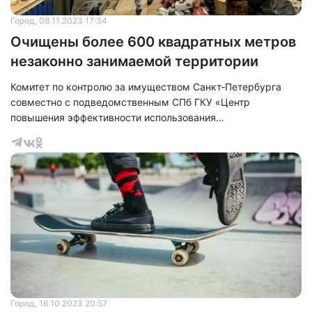
Город
, 08.11.2023 17:34
Очищены более 600 квадратных метров
незаконно занимаемой территории
Комитет по контролю за имуществом Санкт‑Петербурга
совместно с подведомственным СПб ГКУ «Центр
повышения эффективности использования
государственного имущества» проводит освобождение
четырех незаконно занятых земельных участков от
нестационарных торговых объектов. Так работы
проводятся в Приморском, Фрунзенском, Выборгском и
Красносельском районах. При этом общая площадь
освобождаемой территории составляет более 600
квадратных метров.
Город
, 16.10.2023 20:57