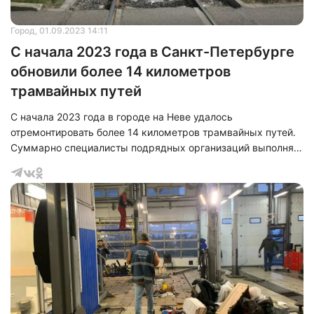
Город
, 01.09.2023 14:11
С начала 2023 года в Санкт-Петербурге
обновили более 14 километров
трамвайных путей
С начала 2023 года в городе на Неве удалось
отремонтировать более 14 километров трамвайных путей.
Суммарно специалисты подрядных организаций выполнят
ремонт на более чем 23 адресах общей протяженностью
28,66 км. Так работы проведут в Красногвардейском,
Адмиралтейском, Василеостровском, Кировском,
Выборгском, Невском, Калининском, Приморском,
Петроградском, Фрунзенском районах города.