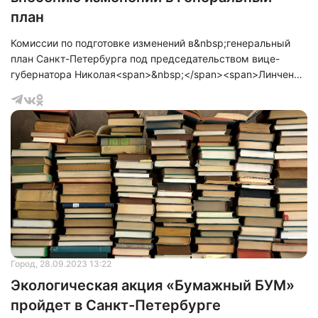
план
Комиссии по подготовке изменений в&nbsp;генеральный
план Санкт-Петербурга под председательством вице-
губернатора Николая<span>&nbsp;</span><span>Линченко
провели 30&nbsp;</span>июня и 7 июля 2023 года. Данная
комиссия продолжила рассмотрение предложений,
которые поступили в рамках общественных обсуждений по
проекту главного документа территориального
планирования города, состоявшихся в период с 27 июля по
24 августа 2022 года.
Город
, 28.09.2023 13:22
Экологическая акция «Бумажный БУМ»
пройдет в Санкт-Петербурге