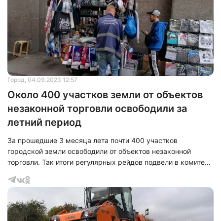
постоянную проверку территорий Центрального, Невского,
Выборгского и Фрунзенского районов.
Город
, 04.09.2023 12:57
Около 400 участков земли от объектов
незаконной торговли освободили за
летний период
За прошедшие 3 месяца лета почти 400 участков
городской земли освободили от объектов незаконной
торговли. Так итоги регулярных рейдов подвели в комитете
по контролю за имуществом.