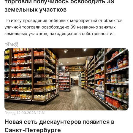
торговли получилось освободить 39
земельных участков
По итогу проведения рейдовых мероприятий от объектов
уличной торговли освобождено 39 незаконно занятых
земельных участков, находящихся в собственности
города. Все работы выполняли комитет по контролю за
имуществом Санкт-Петербурга совместно с
подведомственным СПб ГКУ «Центр повышения
эффективности использования государственного
имущества». Так рейды проведены в Невском,
Фрунзенском, Калининском, Кировском, Выборгском и
Приморском районах.
Город
, 12.09.2023 17:31
Новая сеть дискаунтеров появится в
Санкт-Петербурге