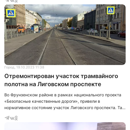
работы по освобождению 4 земельных участков от
торговых павильонов, которые были размещены в
отсутствие правовых оснований. Данные мероприятия
проводили во Фрунзенском, Красносельском, Пушкинском
и Калининском районах.&nbsp;&nbsp;&nbsp;
Город
, 19.10.2023 11:38
Отремонтирован участок трамвайного
полотна на Лиговском проспекте
Во Фрунзенском районе в рамках национального проекта
«Безопасные качественные дороги», привели в
нормативное состояние участок Лиговского проспекта. Так
на отрезке от набережной Обводного канала до Расстанной
улицы в зоне трамвайных путей дорожники уложили почти
1 км литого асфальтобетона.&nbsp;