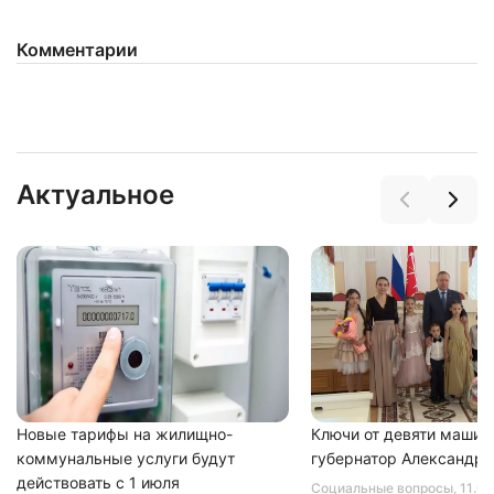
Комментарии
Нажимая на кнопку "Отправить" вы
соглашаетесь с
политикой конфиденциальности
Актуальное
Новые тарифы на жилищно-
Ключи от девяти машин
коммунальные услуги будут
губернатор Александр 
действовать с 1 июля
Социальные вопросы
, 11.0