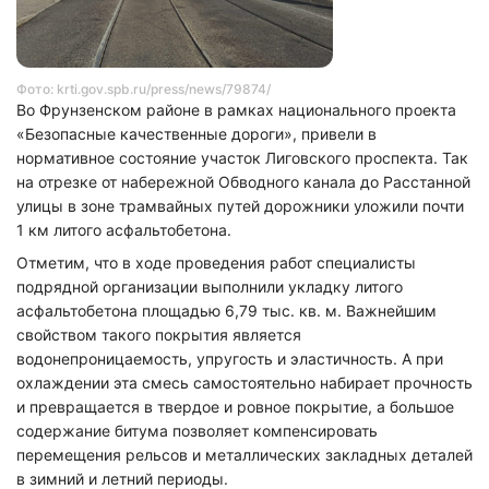
Фото: krti.gov.spb.ru/press/news/79874/
Во Фрунзенском районе в рамках национального проекта
«Безопасные качественные дороги», привели в
нормативное состояние участок Лиговского проспекта. Так
на отрезке от набережной Обводного канала до Расстанной
улицы в зоне трамвайных путей дорожники уложили почти
1 км литого асфальтобетона.
Отметим, что в ходе проведения работ специалисты
подрядной организации выполнили укладку литого
асфальтобетона площадью 6,79 тыс. кв. м. Важнейшим
свойством такого покрытия является
водонепроницаемость, упругость и эластичность. А при
охлаждении эта смесь самостоятельно набирает прочность
и превращается в твердое и ровное покрытие, а большое
содержание битума позволяет компенсировать
перемещения рельсов и металлических закладных деталей
в зимний и летний периоды.