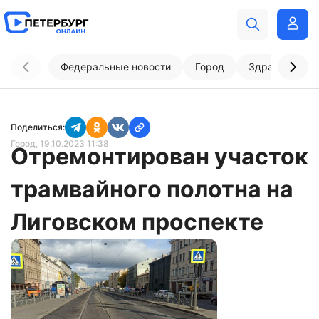
Федеральные новости
Город
Здравоохран
Поделиться:
Город
, 19.10.2023 11:38
Отремонтирован участок
трамвайного полотна на
Лиговском проспекте