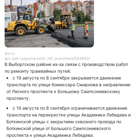
Фото:
gov.spb.ru/gov/otrasl/tr_infr_kom/news/264862/
В Выборгском районе из-за связи с производством работ
по ремонту трамвайных путей:
с 19 августа по 8 сентября закрывается движение
транспорта по улице Комиссара Смирнова в направлении
от Лесного проспекта к Большому Сампсониевскому
проспекту.
с 19 августа по 8 сентября ограничивается движение
транспорта на перекрестке улицы Академика Лебедева и
Боткинской улицы с закрытием сквозного проезда по
Боткинской улице от Большого Сампсониевского
проспекта к улице Академика Лебедева.