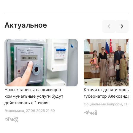
Актуальное
Нажимая на кнопку "Отправить" вы
соглашаетесь с
политикой конфиденциальности
Новые тарифы на жилищно-
Ключи от девяти машин
коммунальные услуги будут
губернатор Александр 
действовать с 1 июля
Социальные вопросы
, 11.0
Экономика
, 27.06.2025 21:50