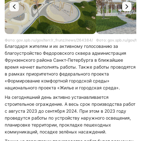
Фото: gov.spb.ru/gov/terr/r_frunz/news/264384/
Фото: gov.spb.ru/gov/te
Благодаря жителям и их активному голосованию за
благоустройство Федоровского сквера администрация
Фрунзенского района Санкт‑Петербурга в ближайшее
время начнет выполнять работы. Также работы проводятся
в рамках приоритетного федерального проекта
«Формирование комфортной городской среды»
национального проекта «Жилье и городская среда».
На сегодняшний день активно устанавливается
строительное ограждение. А весь срок производства работ
с августа 2023 до сентября 2024. При этом в 2023 году
проведутся работы по устройству наружного освещения,
планировке территории, прокладке пешеходных
коммуникаций, посадке зелёных насаждений.