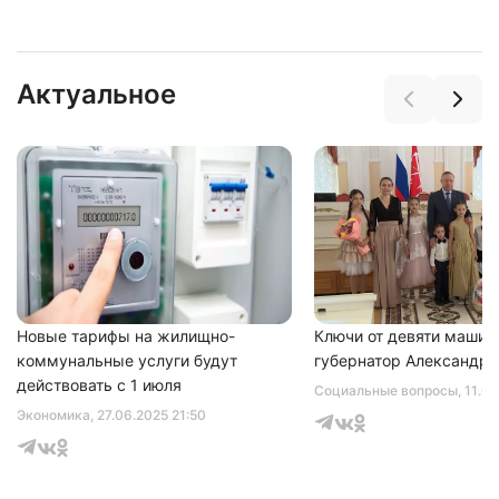
Актуальное
Нажимая на кнопку "Отправить" вы
соглашаетесь с
политикой конфиденциальности
Новые тарифы на жилищно-
Ключи от девяти машин
коммунальные услуги будут
губернатор Александр 
действовать с 1 июля
Социальные вопросы
, 11.0
Экономика
, 27.06.2025 21:50