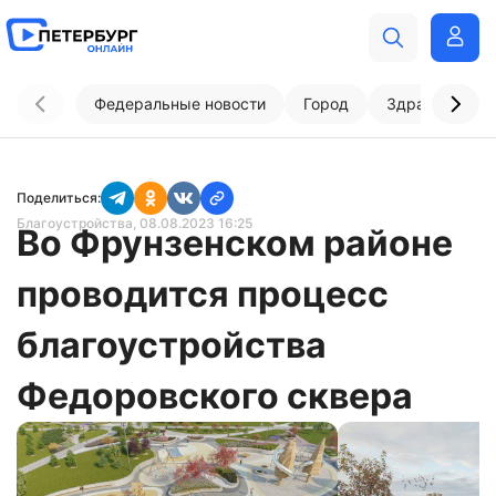
Федеральные новости
Город
Здравоохран
Поделиться:
Благоустройства
, 08.08.2023 16:25
Во Фрунзенском районе
проводится процесс
благоустройства
Федоровского сквера