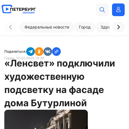
Федеральные новости
Город
Здравоохран
Поделиться:
Город
, 12.02.2025 14:29
«Ленсвет» подключили
художественную
подсветку на фасаде
дома Бутурлиной