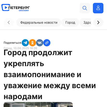
Федеральные новости
Город
Здравоохран
Поделиться:
Город
, 10.06.2025 16:26
Город продолжит
укреплять
взаимопонимание и
уважение между всеми
народами