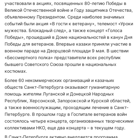
участвовали в акциях, посвященных 80-летию Победы в
Великой Отечественной войне и Году защитника Отечества,
объявленному Президентом. Среди наиболее значимых
событий были акция «В гости к ветерану», телемост «Уроки
мужества. Блокадный след», а также концерт «Голоса
Победы», прошедший в Доме национальностей в канун Дня
Победы для ветеранов. Впервые казаки приняли участие в
военном параде на Дворцовой площади 9 мая. В шествии
«Бессмертного полка» представители всех республик
бывшего Советского Союза прошли в национальных
костюмах.
Более 60 некоммерческих организаций и казачьих
обществ Санкт-Петербурга оказывают гуманитарную
помощь жителям Луганской и Донецкой Народных
Республик, Херсонской, Запорожской и Курской областей,
а также военнослужащим, проходящим лечение в Санкт-
Петербурге. В прошлом году в Госпитале ветеранов войн
состоялось четыре концерта, организованных творческими
коллективами НКО, еще два концерта – в текущем году.
В Санкт-Петербурге активно внедряется программа