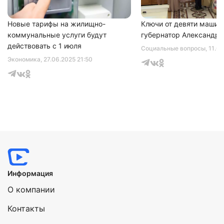
Новые тарифы на жилищно-
Ключи от девяти машин
коммунальные услуги будут
губернатор Александр 
действовать с 1 июля
Социальные вопросы
, 11.0
Экономика
, 27.06.2025 21:50
Информация
О компании
Контакты