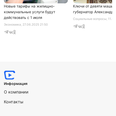
Новые тарифы на жилищно-
Ключи от девяти машин
коммунальные услуги будут
губернатор Александр 
действовать с 1 июля
Социальные вопросы
, 11.0
Экономика
, 27.06.2025 21:50
Информация
О компании
Контакты