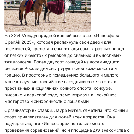
На XXVI Международной конной выставке «Иппосфера
OpenAir 2025», которая распахнула свои двери для
посетителей, представлены лошади самых разных пород –
от лёгких и быстрых рысаков до сильных и выносливых
тяжеловозов. Более двухсот лошадей из восемнадцати
регионов России демонстрируют свои возможности и
грацию. В просторных помещениях большого и малого
манежа лучшие российские наездники состязаются в
престижных дисциплинах конного спорта: конкуре,
выездке и верховой езде, демонстрируя высочайшее
мастерство и синхронность с лошадьми.
Организатор выставки, Лаура Мигел, отметила, что конный
спорт привлекателен для людей всех возрастов. Она
подчеркнула, что «Иппосфера» не только место
проведения соревнований, но и площадка для знакомства с