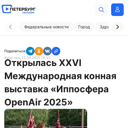
Федеральные новости
Город
Здравоохран
Поделиться:
Культура
, 13.06.2025 16:32
Открылась XXVI
Международная конная
выставка «Иппосфера
OpenAir 2025»