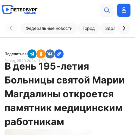
Федеральные новости
Город
Здравоохран
Поделиться:
Город
, 25.10.2024 11:20
В день 195-летия
Больницы святой Марии
Магдалины откроется
памятник медицинским
работникам