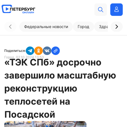
Федеральные новости
Город
Здравоохран
Поделиться:
Город
, 02.10.2024 13:53
«ТЭК СПб» досрочно
завершило масштабную
реконструкцию
теплосетей на
Посадской