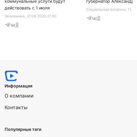
коммунальные услуги будут
губернатор Александр 
действовать с 1 июля
Социальные вопросы
, 11.0
Экономика
, 27.06.2025 21:50
Информация
О компании
Контакты
Популярные теги