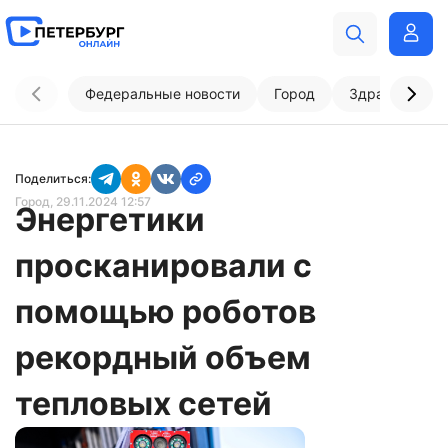
Федеральные новости
Город
Здравоохран
Поделиться:
Город
, 29.11.2024 12:57
Энергетики
просканировали с
помощью роботов
рекордный объем
тепловых сетей