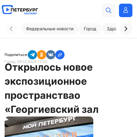
Федеральные новости
Город
Здравоохран
Поделиться:
Город
, 09.12.2024 17:32
Открылось новое
экспозиционное
пространствао
«Георгиевский зал