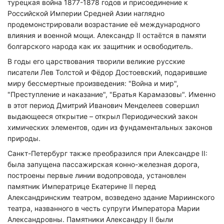
турецкая война 1877-1878 годов и присоединение к
Российской Империи Средней Азии наглядно
продемонстрировали возрастание её международного
влияния и военной мощи. Александр II остаётся в памяти
болгарского народа как их защитник и освободитель.
В годы его царствования творили великие русские
писатели Лев Толстой и Фёдор Достоевский, подарившие
миру бессмертные произведения: "Война и мир",
"Преступление и наказание", "Братья Карамазовы". Именно
в этот период Дмитрий Иванович Менделеев совершил
выдающееся открытие – открыл Периодический закон
химических элементов, один из фундаментальных законов
природы.
Санкт-Петербург также преобразился при Александре II:
была запущена пассажирская конно-железная дорога,
построены первые линии водопровода, установлен
памятник Императрице Екатерине II перед
Александринским театром, возведено здание Мариинского
театра, названного в честь супруги Императора Марии
Александровны. Памятники Александру II были