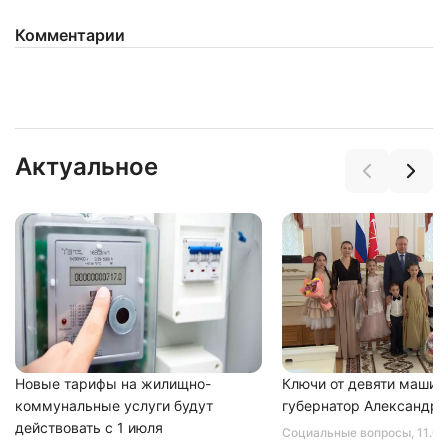
Комментарии
Нажимая на кнопку "Отправить" вы
соглашаетесь с
политикой конфиденциальности
Актуальное
Новые тарифы на жилищно-
Ключи от девяти машин
коммунальные услуги будут
губернатор Александр 
действовать с 1 июля
Социальные вопросы
, 11.0