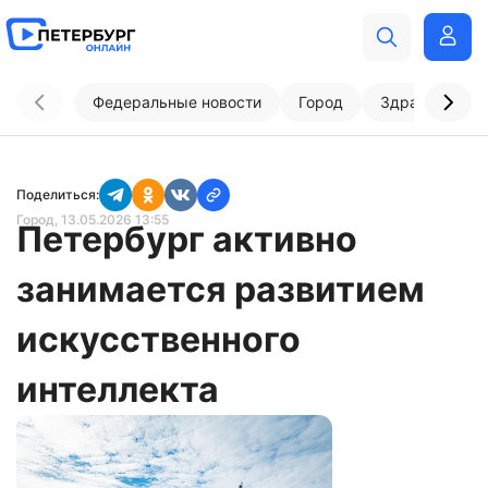
Федеральные новости
Город
Здравоохран
Поделиться:
Город
, 13.05.2026 13:55
Петербург активно
занимается развитием
искусственного
интеллекта