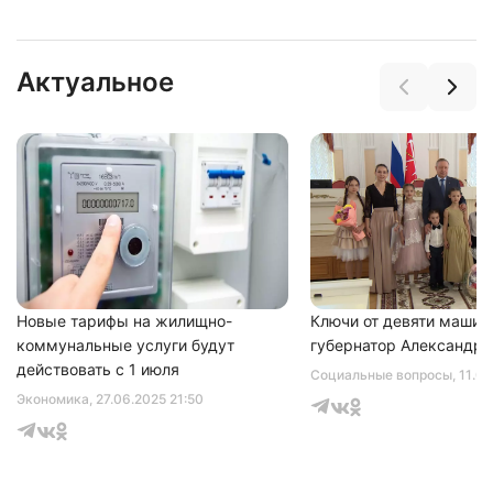
Актуальное
Нажимая на кнопку "Отправить" вы
соглашаетесь с
политикой конфиденциальности
Новые тарифы на жилищно-
Ключи от девяти машин
коммунальные услуги будут
губернатор Александр 
действовать с 1 июля
Социальные вопросы
, 11.0
Экономика
, 27.06.2025 21:50