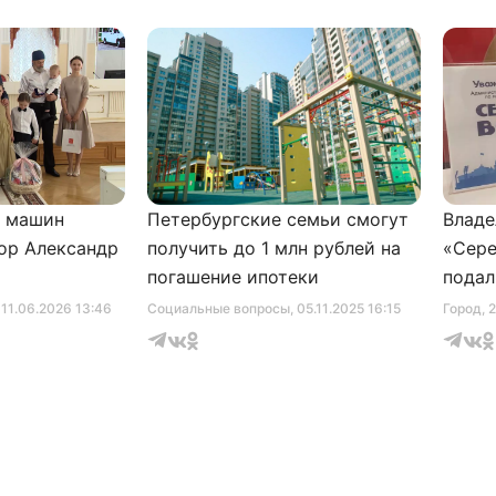
и машин
Петербургские семьи смогут
Владе
ор Александр
получить до 1 млн рублей на
«Сере
погашение ипотеки
подал
серти
, 11.06.2026 13:46
Социальные вопросы
, 05.11.2025 16:15
Город
, 
музее