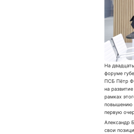
На двадцат
форуме губе
ПСБ Пётр Фр
на развитие
рамках этог
повышению 
первую очер
Александр Б
свои позиц