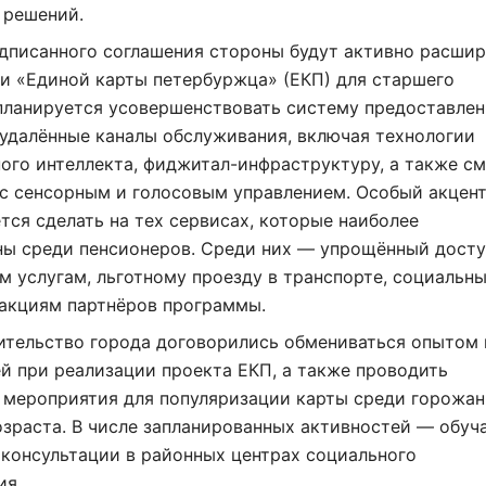
 решений.
дписанного соглашения стороны будут активно расшир
и «Единой карты петербуржца» (ЕКП) для старшего
планируется усовершенствовать систему предоставле
 удалённые каналы обслуживания, включая технологии
ого интеллекта, фиджитал-инфраструктуру, а также см
 с сенсорным и голосовым управлением. Особый акцен
тся сделать на тех сервисах, которые наиболее
ны среди пенсионеров. Среди них — упрощённый досту
 услугам, льготному проезду в транспорте, социальн
 акциям партнёров программы.
ительство города договорились обмениваться опытом 
й при реализации проекта ЕКП, а также проводить
 мероприятия для популяризации карты среди горожан
озраста. В числе запланированных активностей — обу
консультации в районных центрах социального
ия.