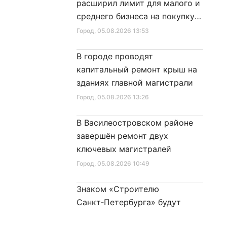
расширил лимит для малого и
среднего бизнеса на покупку
специальной техники
Город
, 05.08.2026 13:53
В городе проводят
капитальный ремонт крыш на
зданиях главной магистрали
Город
, 05.08.2026 13:26
В Василеостровском районе
завершён ремонт двух
ключевых магистралей
Город
, 05.08.2026 10:49
Знаком «Строителю
Санкт‑Петербурга» будут
награждены 52 человека