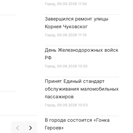
«Надежда» на поверхность
Город
, 06.08.2026 11:54
Завершился ремонт улицы
Корнея Чуковског
Город
, 06.08.2026 11:19
День Железнодорожных войск
РФ
Город
, 06.08.2026 10:53
Принят Единый стандарт
обслуживания маломобильных
пассажиров
Город
, 06.08.2026 10:03
В городе состоится «Гонка
Героев»