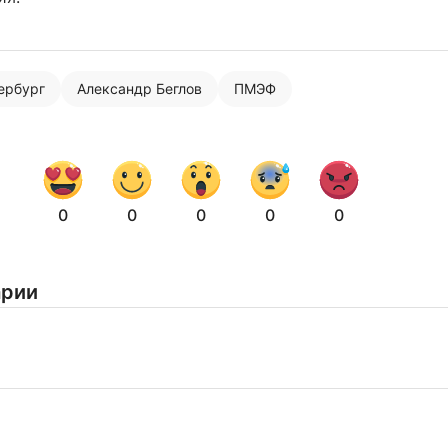
тербург
Александр Беглов
ПМЭФ
Нажимая на кнопку "Отправить" вы
соглашаетесь с
политикой конфиденциальности
0
0
0
0
0
арии