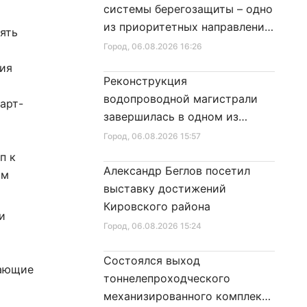
системы берегозащиты – одно
из приоритетных направлений
ять
развития Петербурга
Город
, 06.08.2026 16:26
ния
Реконструкция
водопроводной магистрали
арт-
завершилась в одном из
т
районов города
Город
, 06.08.2026 15:57
п к
Александр Беглов посетил
ым
выставку достижений
Кировского района
и
Город
, 06.08.2026 15:24
Состоялся выход
чающие
тоннелепроходческого
механизированного комплекса