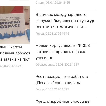
Спорт
, 05.08.2026 16:55
В рамках международного
форума объединенных культур
состоится тематическая
секция
Город
, 05.08.2026 16:16
Новый корпус школы № 353
льцы карты
Александр Беглов подписал
готовится принять первых
бряный возраст»
Закон «О внесении изменения
учеников
и заявки на получение
в Закон Санкт‑Петербурга
Образование
, 05.08.2026 15:57
фиката для посещения
«Социальный кодекс
25.08.2025 11:24
Город
, 10.01.2026 16:46
в
Санкт‑Петербурга»
Реставрационные работы в
„Пенатах“ завершились
Город
, 05.08.2026 15:27
Фонд микрофинансирования