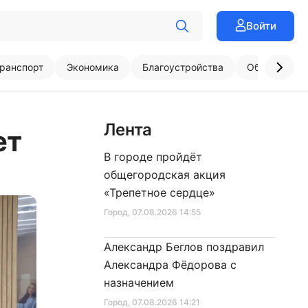
Войти
ранспорт
Экономика
Благоустройства
Образовани
Лента
ет
В городе пройдёт
общегородская акция
«Трепетное сердце»
Город
, 07.08.2026 14:55
Александр Беглов поздравил
Александра Фёдорова с
назначением
Город
, 07.08.2026 14:21