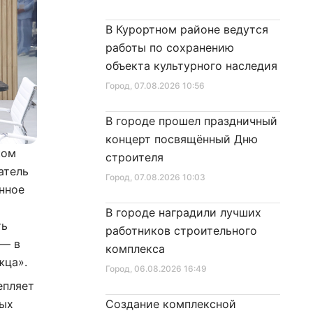
В Курортном районе ведутся
работы по сохранению
объекта культурного наследия
Город
, 07.08.2026 10:56
В городе прошел праздничный
концерт посвящённый Дню
ком
строителя
атель
Город
, 07.08.2026 10:03
нное
В городе наградили лучших
ть
работников строительного
 — в
комплекса
жца».
Город
, 06.08.2026 16:49
епляет
ных
Создание комплексной