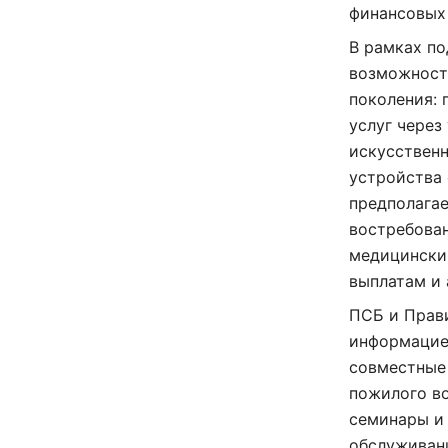
финансовых
В рамках по
возможност
поколения: 
услуг через
искусственн
устройства
предполагае
востребова
медицинским
выплатам и
ПСБ и Прав
информацие
совместные
пожилого в
семинары и 
обслуживан