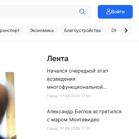
Войти
ранспорт
Экономика
Благоустройства
Образовани
Лента
Начался очередной этап
возведения
многофункциональной
площадки центра спорта
Город
, 07.08.2026 17:56
Александр Беглов встретился
с мэром Монтевидео
Город
, 07.08.2026 17:25