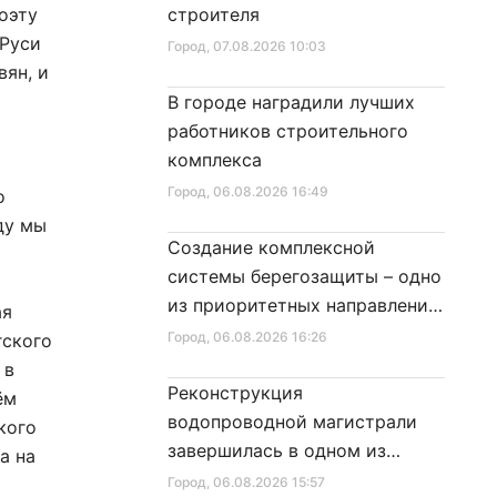
оэту
строителя
 Руси
Город
, 07.08.2026 10:03
вян, и
В городе наградили лучших
работников строительного
комплекса
Город
, 06.08.2026 16:49
о
ду мы
Создание комплексной
системы берегозащиты – одно
из приоритетных направлений
ая
развития Петербурга
Город
, 06.08.2026 16:26
гского
 в
Реконструкция
ём
водопроводной магистрали
кого
завершилась в одном из
а на
районов города
Город
, 06.08.2026 15:57