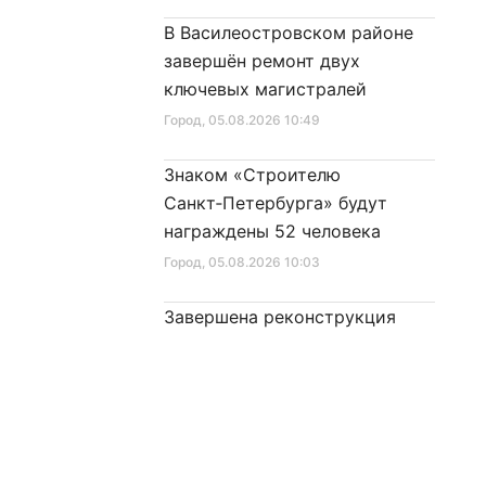
В Василеостровском районе
завершён ремонт двух
ключевых магистралей
Город
, 05.08.2026 10:49
Знаком «Строителю
Санкт‑Петербурга» будут
награждены 52 человека
Город
, 05.08.2026 10:03
Завершена реконструкция
освещения в квартале
Кронштадта
Город
, 04.08.2026 17:55
Ремонт дорожного полотна на