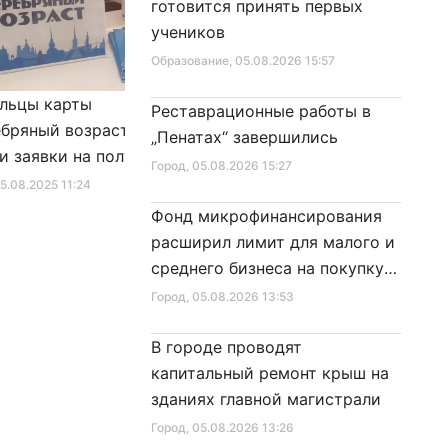
готовится принять первых
учеников
Образование
, 05.08.2026 15:57
льцы карты
Александр Беглов подписал
Реставрационные работы в
бряный возраст»
Закон «О внесении изменения
„Пенатах“ завершились
и заявки на получение
в Закон Санкт‑Петербурга
Город
, 05.08.2026 15:27
фиката для посещения
«Социальный кодекс
25.08.2025 11:24
Город
, 10.01.2026 16:46
в
Санкт‑Петербурга»
Фонд микрофинансирования
расширил лимит для малого и
среднего бизнеса на покупку
специальной техники
Город
, 05.08.2026 13:53
В городе проводят
капитальный ремонт крыш на
зданиях главной магистрали
Город
, 05.08.2026 13:26