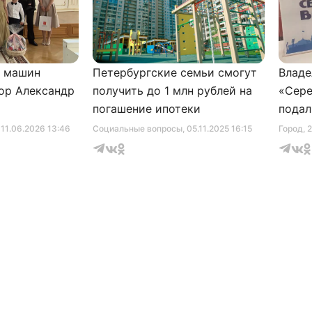
и машин
Петербургские семьи смогут
Владе
ор Александр
получить до 1 млн рублей на
«Сере
погашение ипотеки
подал
серти
, 11.06.2026 13:46
Социальные вопросы
, 05.11.2025 16:15
Город
, 
музее