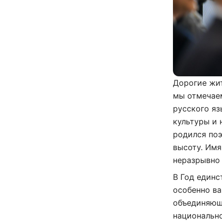
Дорогие жит
мы отмечаем
русского яз
культуры и 
родился поэ
высоту. Имя
неразрывно 
В Год единс
особенно ва
объединяющ
национально