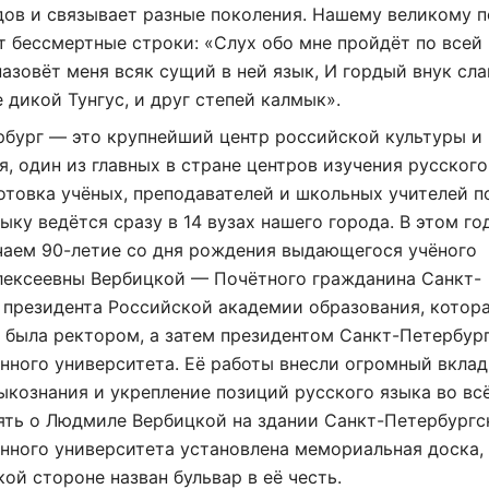
ов и связывает разные поколения. Нашему великому п
 бессмертные строки: «Слух обо мне пройдёт по всей
назовёт меня всяк сущий в ней язык, И гордый внук сла
е дикой Тунгус, и друг степей калмык».
рбург — это крупнейший центр российской культуры и
, один из главных в стране центров изучения русского
отовка учёных, преподавателей и школьных учителей п
ыку ведётся сразу в 14 вузах нашего города. В этом го
чаем 90-летие со дня рождения выдающегося учёного
ексеевны Вербицкой — Почётного гражданина Санкт-
 президента Российской академии образования, котор
 была ректором, а затем президентом Санкт-Петербур
нного университета. Её работы внесли огромный вклад
ыкознания и укрепление позиций русского языка во вс
ять о Людмиле Вербицкой на здании Санкт-Петербургс
нного университета установлена мемориальная доска, 
ой стороне назван бульвар в её честь.