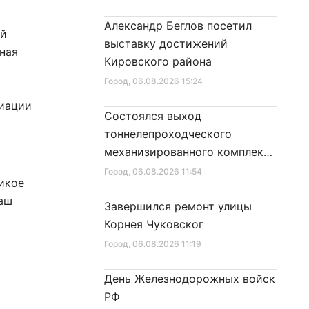
Александр Беглов посетил
ей
выставку достижений
ная
Кировского района
Город
, 06.08.2026 15:24
иации
Состоялся выход
тоннелепроходческого
механизированного комплекса
«Надежда» на поверхность
Город
, 06.08.2026 11:54
ликое
наш
Завершился ремонт улицы
Корнея Чуковског
Город
, 06.08.2026 11:19
День Железнодорожных войск
РФ