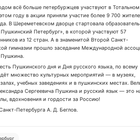
одом всё больше петербуржцев участвуют в Тотальном
 этом году в акции приняли участие более 9 700 жител
да. В Шереметевском дворце стартовала образователь
«Пушкинский Петербург», в которой участвуют 57
нников из 12 стран. А в знаменитой Второй Санкт-
кой гимназии прошло заседание Международной ассоц
 Пушкина.
честь Пушкинского дня и Дня русского языка, по всему
йдёт множество культурных мероприятий — в музеях,
залах, учебных заведениях и в пушкинских местах. Ве
ександра Сергеевича Пушкина и русский язык — это 
Нажимая на кнопку "Отправить" вы
соглашаетесь с
политикой конфиденциальности
лы, вдохновения и гордости за Россию!
Санкт-Петербурга А. Д. Беглов.
тербург