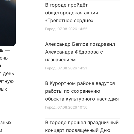
В городе пройдёт
общегородская акция
«Трепетное сердце»
Город
, 07.08.2026 14:55
Александр Беглов поздравил
нь —
Александра Фёдорова с
ень
назначением
й
Город
, 07.08.2026 14:21
т день
оятную
В Курортном районе ведутся
зык
работы по сохранению
объекта культурного наследия
Город
, 07.08.2026 10:56
азных
В городе прошел праздничный
и
концерт посвящённый Дню