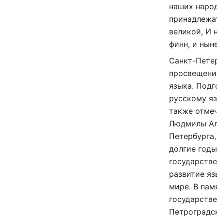
наших народ
принадлежат
великой, И 
финн, и нын
Санкт-Пете
просвещения
языка. Подг
русскому яз
также отме
Людмилы Ал
Петербурга,
долгие годы
государстве
развитие яз
мире. В пам
государстве
Петроградск