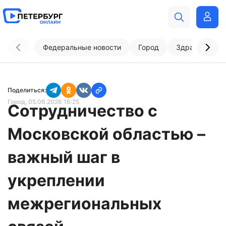
Федеральные новости
Город
Здравоохран
Поделиться:
Город
, 05.06.2026 16:25
Сотрудничество с
Московской областью –
важный шаг в
укреплении
межрегиональных