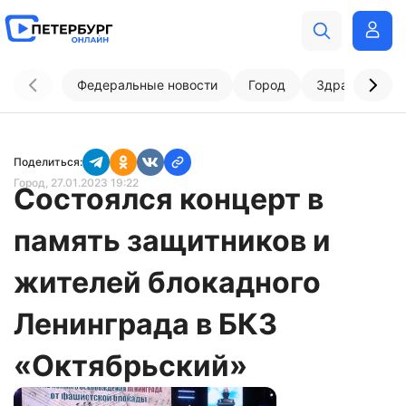
Федеральные новости
Город
Здравоохран
Поделиться:
Город
, 27.01.2023 19:22
Состоялся концерт в
память защитников и
жителей блокадного
Ленинграда в БКЗ
«Октябрьский»