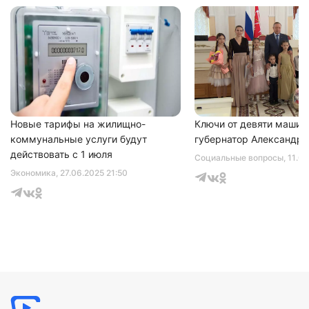
Нажимая на кнопку "Отправить" вы
соглашаетесь с
политикой конфиденциальности
Новые тарифы на жилищно-
Ключи от девяти машин
коммунальные услуги будут
губернатор Александр 
действовать с 1 июля
Социальные вопросы
, 11.0
Экономика
, 27.06.2025 21:50