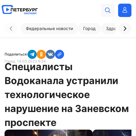
Федеральные новости
Город
Здравоохран
Поделиться:
Город
, 14.03.2023 9:24
Специалисты
Водоканала устранили
технологическое
нарушение на Заневском
проспекте