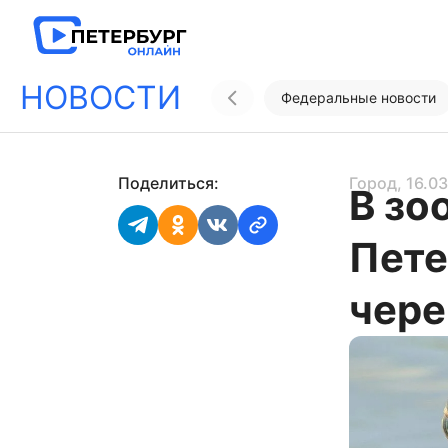
НОВОСТИ
Федеральные новости
Поделиться:
Город
, 16.0
В зо
Пете
чер