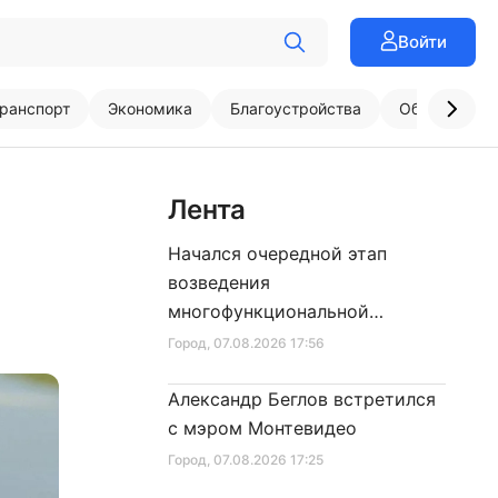
Войти
ранспорт
Экономика
Благоустройства
Образовани
Лента
Начался очередной этап
возведения
многофункциональной
площадки центра спорта
Город
, 07.08.2026 17:56
Александр Беглов встретился
с мэром Монтевидео
Город
, 07.08.2026 17:25