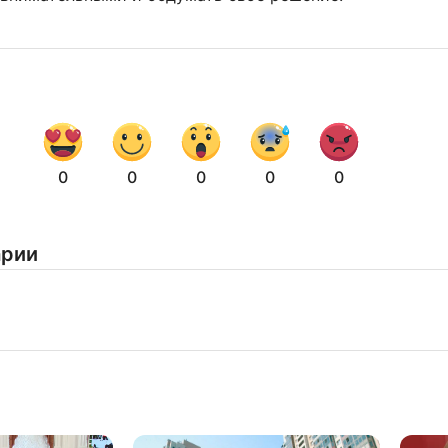
0
0
0
0
0
арии
Нажимая на кнопку "Отправить" вы
соглашаетесь с
политикой конфиденциальности