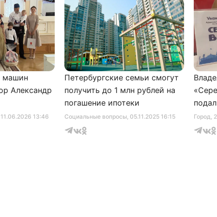
и машин
Петербургские семьи смогут
Владе
ор Александр
получить до 1 млн рублей на
«Сере
погашение ипотеки
подал
серти
, 11.06.2026 13:46
Социальные вопросы
, 05.11.2025 16:15
Город
, 
музее