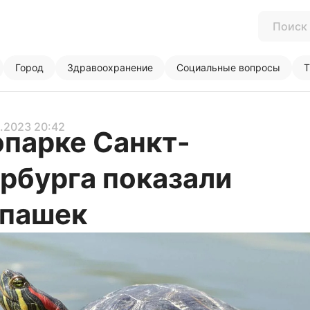
Город
Здравоохранение
Социальные вопросы
Т
3.2023 20:42
опарке Санкт-
рбурга показали
епашек