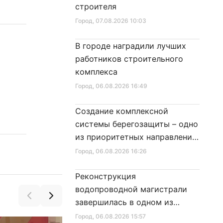
строителя
Город
, 07.08.2026 10:03
В городе наградили лучших
работников строительного
комплекса
Город
, 06.08.2026 16:49
Создание комплексной
системы берегозащиты – одно
из приоритетных направлений
развития Петербурга
Город
, 06.08.2026 16:26
Реконструкция
водопроводной магистрали
завершилась в одном из
районов города
Город
, 06.08.2026 15:57