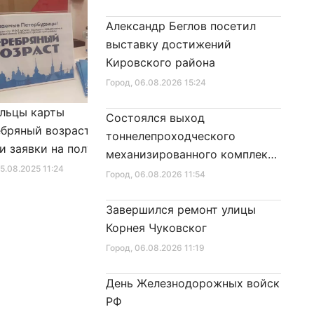
Александр Беглов посетил
выставку достижений
Кировского района
Город
, 06.08.2026 15:24
льцы карты
Александр Беглов подписал
Состоялся выход
бряный возраст»
Закон «О внесении изменения
тоннелепроходческого
и заявки на получение
в Закон Санкт‑Петербурга
механизированного комплекса
фиката для посещения
«Социальный кодекс
25.08.2025 11:24
Город
, 10.01.2026 16:46
«Надежда» на поверхность
Город
, 06.08.2026 11:54
в
Санкт‑Петербурга»
Завершился ремонт улицы
Корнея Чуковског
Город
, 06.08.2026 11:19
День Железнодорожных войск
РФ