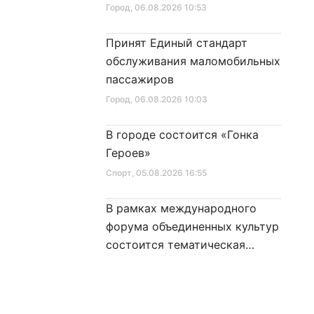
Город
, 06.08.2026 10:53
Принят Единый стандарт
обслуживания маломобильных
пассажиров
Город
, 06.08.2026 10:03
В городе состоится «Гонка
Героев»
Спорт
, 05.08.2026 16:55
В рамках международного
форума объединенных культур
состоится тематическая
секция
Город
, 05.08.2026 16:16
Новый корпус школы № 353