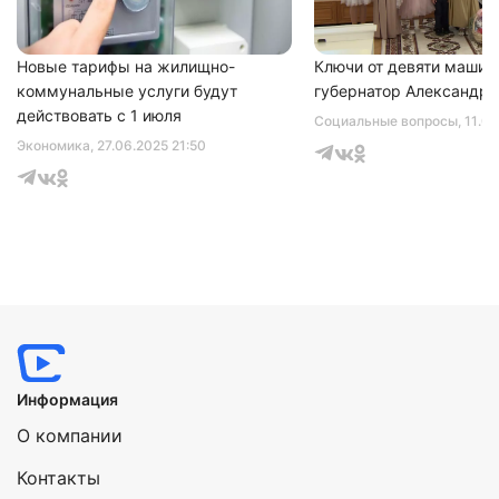
Новые тарифы на жилищно-
Ключи от девяти машин
коммунальные услуги будут
губернатор Александр 
действовать с 1 июля
Социальные вопросы
, 11.0
Экономика
, 27.06.2025 21:50
Информация
О компании
Контакты