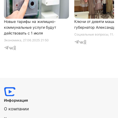
соглашаетесь с
политикой конфиденциальности
Новые тарифы на жилищно-
Ключи от девяти машин
коммунальные услуги будут
губернатор Александр 
действовать с 1 июля
Социальные вопросы
, 11.0
Экономика
, 27.06.2025 21:50
Информация
О компании