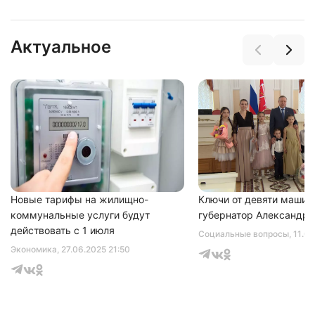
Актуальное
Нажимая на кнопку "Отправить" вы
соглашаетесь с
политикой конфиденциальности
Новые тарифы на жилищно-
Ключи от девяти машин
коммунальные услуги будут
губернатор Александр 
действовать с 1 июля
Социальные вопросы
, 11.0
Экономика
, 27.06.2025 21:50