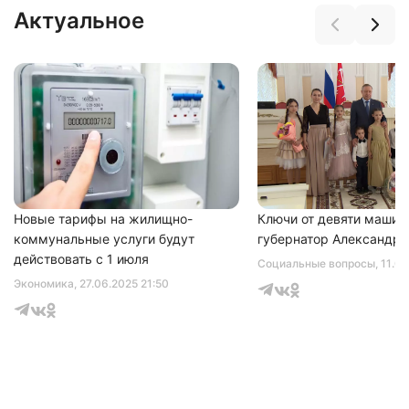
Актуальное
Нажимая на кнопку "Отправить" вы
соглашаетесь с
политикой конфиденциальности
Новые тарифы на жилищно-
Ключи от девяти машин
коммунальные услуги будут
губернатор Александр 
действовать с 1 июля
Социальные вопросы
, 11.0
Экономика
, 27.06.2025 21:50