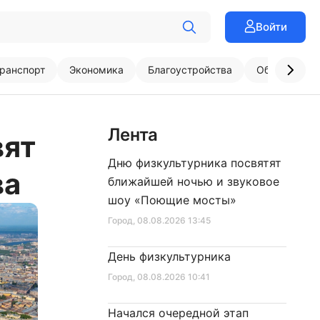
Войти
ранспорт
Экономика
Благоустройства
Образовани
Лента
вят
Дню физкультурника посвятят
ва
ближайшей ночью и звуковое
шоу «Поющие мосты»
Город
, 08.08.2026 13:45
День физкультурника
Город
, 08.08.2026 10:41
Начался очередной этап