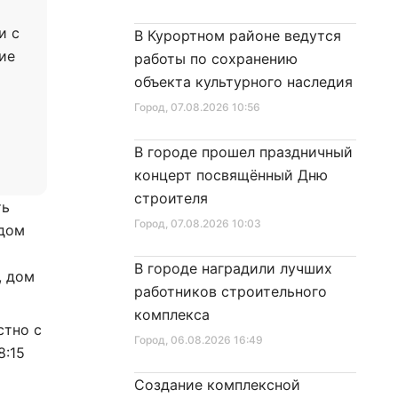
и с
В Курортном районе ведутся
ие
работы по сохранению
объекта культурного наследия
Город
, 07.08.2026 10:56
В городе прошел праздничный
концерт посвящённый Дню
строителя
ть
Город
, 07.08.2026 10:03
 дом
В городе наградили лучших
, дом
работников строительного
комплекса
стно с
Город
, 06.08.2026 16:49
8:15
Создание комплексной