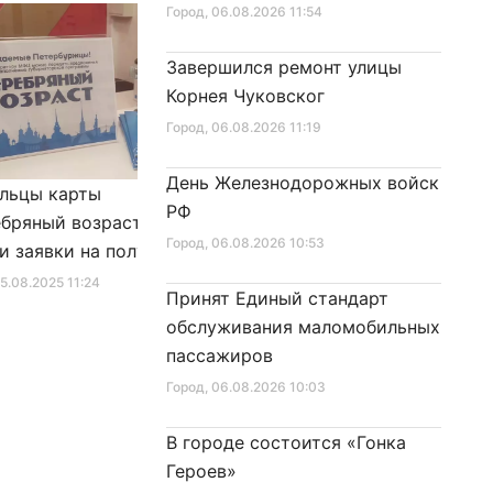
«Надежда» на поверхность
Город
, 06.08.2026 11:54
Завершился ремонт улицы
Корнея Чуковског
Город
, 06.08.2026 11:19
День Железнодорожных войск
льцы карты
Александр Беглов подписал
РФ
бряный возраст»
Закон «О внесении изменения
Город
, 06.08.2026 10:53
и заявки на получение
в Закон Санкт‑Петербурга
фиката для посещения
«Социальный кодекс
25.08.2025 11:24
Город
, 10.01.2026 16:46
Принят Единый стандарт
в
Санкт‑Петербурга»
обслуживания маломобильных
пассажиров
Город
, 06.08.2026 10:03
В городе состоится «Гонка
Героев»