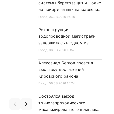
системы берегозащиты – одно
из приоритетных направлений
развития Петербурга
Город
, 06.08.2026 16:26
Реконструкция
водопроводной магистрали
завершилась в одном из
районов города
Город
, 06.08.2026 15:57
Александр Беглов посетил
выставку достижений
Кировского района
Город
, 06.08.2026 15:24
Состоялся выход
тоннелепроходческого
механизированного комплекса