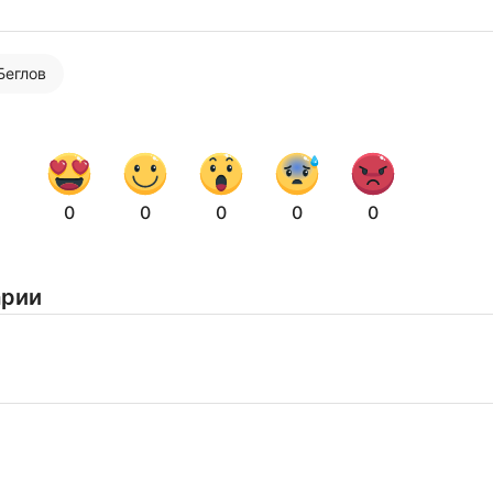
Беглов
Нажимая на кнопку "Отправить" вы
соглашаетесь с
политикой конфиденциальности
0
0
0
0
0
арии