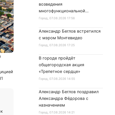
возведения
многофункциональной
площадки центра спорта
Город
, 07.08.2026 17:56
Александр Беглов встретился
с мэром Монтевидео
Город
, 07.08.2026 17:25
я
В городе пройдёт
общегородская акция
«Трепетное сердце»
дицией
31
Город
, 07.08.2026 14:55
Александр Беглов поздравил
Александра Фёдорова с
назначением
ик
Город
, 07.08.2026 14:21