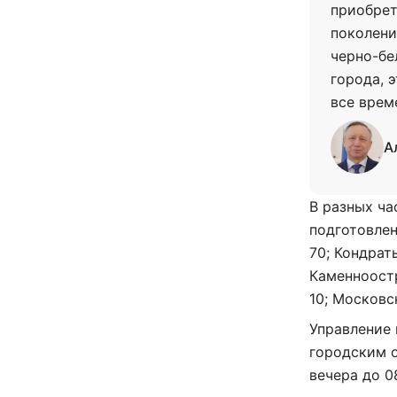
приобрет
поколени
черно-бе
города, 
все врем
А
В разных ча
подготовлен
70; Кондрат
Каменноостр
10; Московс
Управление
городским о
вечера до 0