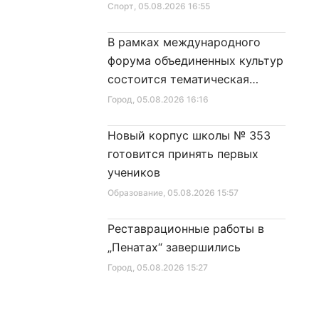
Спорт
, 05.08.2026 16:55
В рамках международного
форума объединенных культур
состоится тематическая
секция
Город
, 05.08.2026 16:16
Новый корпус школы № 353
готовится принять первых
учеников
Образование
, 05.08.2026 15:57
Реставрационные работы в
„Пенатах“ завершились
Город
, 05.08.2026 15:27
Фонд микрофинансирования