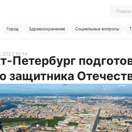
Город
Здравоохранение
Социальные вопросы
Т
2.2023 10:14
т-Петербург подгото
ю защитника Отечест