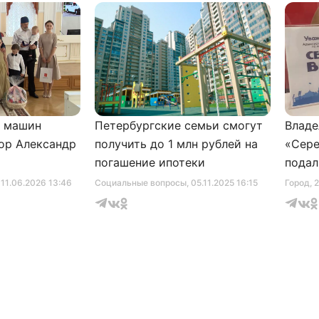
и машин
Петербургские семьи смогут
Владе
ор Александр
получить до 1 млн рублей на
«Сере
погашение ипотеки
подал
серти
, 11.06.2026 13:46
Социальные вопросы
, 05.11.2025 16:15
Город
, 
музее