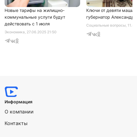
Новые тарифы на жилищно-
Ключи от девяти машин
коммунальные услуги будут
губернатор Александр 
действовать с 1 июля
Социальные вопросы
, 11.0
Экономика
, 27.06.2025 21:50
Информация
О компании
Контакты