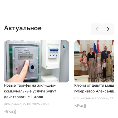
Актуальное
Нажимая на кнопку "Отправить" вы
соглашаетесь с
политикой конфиденциальности
Новые тарифы на жилищно-
Ключи от девяти машин
коммунальные услуги будут
губернатор Александр 
действовать с 1 июля
Социальные вопросы
, 11.0
Экономика
, 27.06.2025 21:50