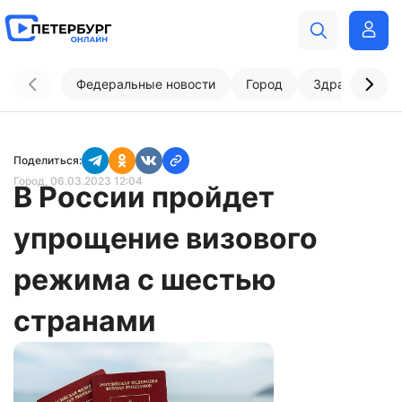
Федеральные новости
Город
Здравоохран
Поделиться:
Город
, 06.03.2023 12:04
В России пройдет
упрощение визового
режима с шестью
странами