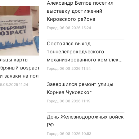
Александр Беглов посетил
выставку достижений
Кировского района
Город
, 06.08.2026 15:24
Состоялся выход
тоннелепроходческого
льцы карты
механизированного комплекса
Александр Беглов подписал
бряный возраст»
«Надежда» на поверхность
Закон «О внесении изменения
Город
, 06.08.2026 11:54
и заявки на получение
в Закон Санкт‑Петербурга
фиката для посещения
«Социальный кодекс
Завершился ремонт улицы
25.08.2025 11:24
Город
, 10.01.2026 16:46
в
Санкт‑Петербурга»
Корнея Чуковског
Город
, 06.08.2026 11:19
День Железнодорожных войск
РФ
Город
, 06.08.2026 10:53