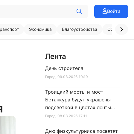
Войти
ранспорт
Экономика
Благоустройства
Образовани
Лента
День строителя
Город
, 09.08.2026 10:19
Троицкий мосты и мост
Бетанкура будут украшены
я
подсветкой в цветах ленты
Ленинградской Победы
Город
, 08.08.2026 17:11
Дню физкультурника посвятят