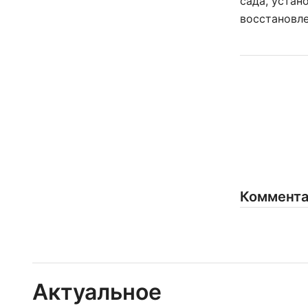
сада, устан
восстановле
Коммент
Актуальное