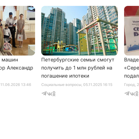
и машин
Петербургские семьи смогут
Владе
ор Александр
получить до 1 млн рублей на
«Сере
погашение ипотеки
подал
серти
, 11.06.2026 13:46
Социальные вопросы
, 05.11.2025 16:15
Город
, 
музее