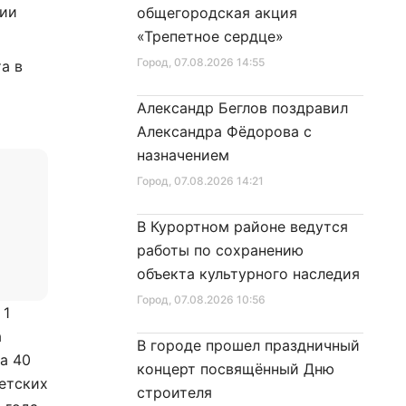
нии
общегородская акция
«Трепетное сердце»
Город
, 07.08.2026 14:55
а в
Александр Беглов поздравил
Александра Фёдорова с
назначением
Город
, 07.08.2026 14:21
В Курортном районе ведутся
работы по сохранению
объекта культурного наследия
Город
, 07.08.2026 10:56
 1
а
В городе прошел праздничный
а 40
концерт посвящённый Дню
детских
строителя