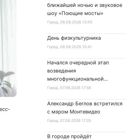
ближайшей ночью и звуковое
шоу «Поющие мосты»
Город
, 08.08.2026 13:45
День физкультурника
Город
, 08.08.2026 10:41
Начался очередной этап
возведения
многофункциональной
площадки центра спорта
Город
, 07.08.2026 17:56
Александр Беглов встретился
есс-
с мэром Монтевидео
Город
, 07.08.2026 17:25
В городе пройдёт