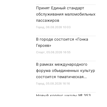
Принят Единый стандарт
обслуживания маломобильных
пассажиров
Город
, 06.08.2026 10:03
В городе состоится «Гонка
Героев»
Спорт
, 05.08.2026 16:55
В рамках международного
форума объединенных культур
состоится тематическая
секция
Город
, 05.08.2026 16:16
Новый корпус школы № 353
готовится принять первых