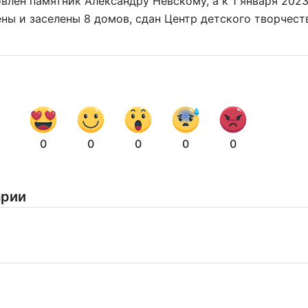
овлен памятник Александру Невскому, а к 1 января 2023
ны и заселены 8 домов, сдан Центр детского творчест
Нажимая на кнопку "Отправить" вы
соглашаетесь с
политикой конфиденциальности
0
0
0
0
0
арии