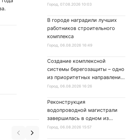
 года
Город
, 07.08.2026 10:03
ва.
В городе наградили лучших
работников строительного
комплекса
Город
, 06.08.2026 16:49
Создание комплексной
системы берегозащиты – одно
из приоритетных направлений
развития Петербурга
Город
, 06.08.2026 16:26
Реконструкция
водопроводной магистрали
завершилась в одном из
районов города
Город
, 06.08.2026 15:57