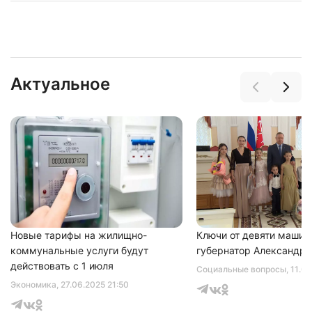
Актуальное
Нажимая на кнопку "Отправить" вы
соглашаетесь с
политикой конфиденциальности
Новые тарифы на жилищно-
Ключи от девяти машин
коммунальные услуги будут
губернатор Александр 
действовать с 1 июля
Социальные вопросы
, 11.0
Экономика
, 27.06.2025 21:50