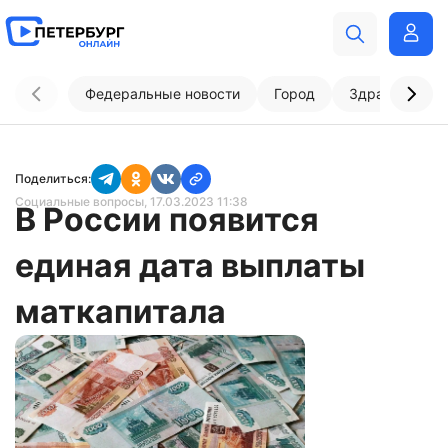
Федеральные новости
Город
Здравоохран
Поделиться:
Социальные вопросы
, 17.03.2023 11:38
В России появится
единая дата выплаты
маткапитала