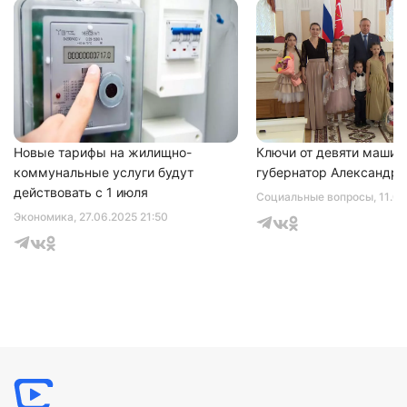
Нажимая на кнопку "Отправить" вы
соглашаетесь с
политикой конфиденциальности
Новые тарифы на жилищно-
Ключи от девяти машин
коммунальные услуги будут
губернатор Александр 
действовать с 1 июля
Социальные вопросы
, 11.0
Экономика
, 27.06.2025 21:50