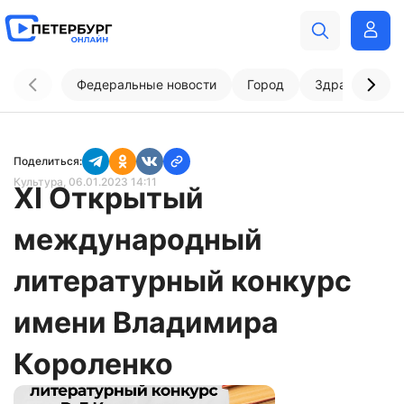
Федеральные новости
Город
Здравоохран
Поделиться:
Культура
, 06.01.2023 14:11
XI Открытый
международный
литературный конкурс
имени Владимира
Короленко