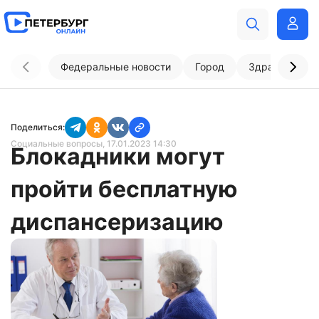
Федеральные новости
Город
Здравоохран
Поделиться:
Социальные вопросы
, 17.01.2023 14:30
Блокадники могут
пройти бесплатную
диспансеризацию