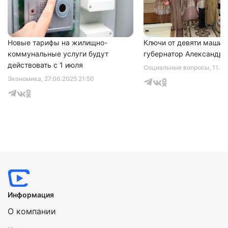
соглашаетесь с
политикой конфиденциальности
Новые тарифы на жилищно-
Ключи от девяти машин
коммунальные услуги будут
губернатор Александр 
действовать с 1 июля
Социальные вопросы
, 11.0
Экономика
, 27.06.2025 21:50
Информация
О компании