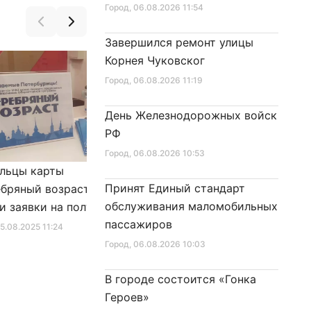
«Надежда» на поверхность
Город
, 06.08.2026 11:54
Завершился ремонт улицы
Корнея Чуковског
Город
, 06.08.2026 11:19
День Железнодорожных войск
РФ
Город
, 06.08.2026 10:53
льцы карты
Александр Беглов подписал
Принят Единый стандарт
бряный возраст»
Закон «О внесении изменения
обслуживания маломобильных
и заявки на получение
в Закон Санкт‑Петербурга
пассажиров
фиката для посещения
«Социальный кодекс
25.08.2025 11:24
Город
, 10.01.2026 16:46
в
Санкт‑Петербурга»
Город
, 06.08.2026 10:03
В городе состоится «Гонка
Героев»