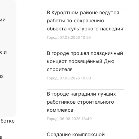
В Курортном районе ведутся
кий
работы по сохранению
объекта культурного наследия
Город
, 07.08.2026 10:56
х и
В городе прошел праздничный
концерт посвящённый Дню
строителя
ых
Город
, 07.08.2026 10:03
В городе наградили лучших
работников строительного
комплекса
Город
, 06.08.2026 16:49
аботке
Создание комплексной
а