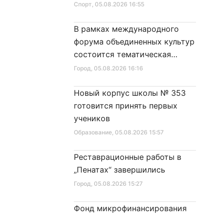
Спорт
, 05.08.2026 16:55
В рамках международного
форума объединенных культур
состоится тематическая
секция
Город
, 05.08.2026 16:16
Новый корпус школы № 353
готовится принять первых
учеников
Образование
, 05.08.2026 15:57
Реставрационные работы в
„Пенатах“ завершились
Город
, 05.08.2026 15:27
Фонд микрофинансирования