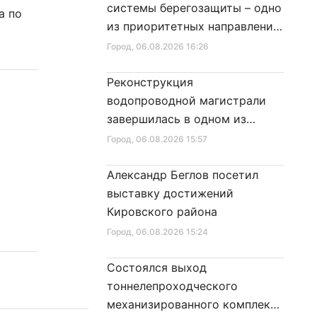
системы берегозащиты – одно
а по
из приоритетных направлений
развития Петербурга
Город
, 06.08.2026 16:26
Реконструкция
водопроводной магистрали
завершилась в одном из
районов города
Город
, 06.08.2026 15:57
Александр Беглов посетил
выставку достижений
Кировского района
Город
, 06.08.2026 15:24
Состоялся выход
тоннелепроходческого
механизированного комплекса