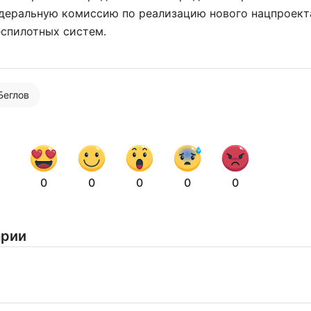
едеральную комиссию по реализацию нового нацпроект
еспилотных систем.
Беглов
Нажимая на кнопку "Отправить" вы
соглашаетесь с
политикой конфиденциальности
0
0
0
0
0
арии