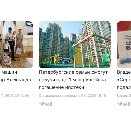
и машин
Петербургские семьи смогут
Владе
ор Александр
получить до 1 млн рублей на
«Сере
погашение ипотеки
подал
серти
, 11.06.2026 13:46
Социальные вопросы
, 05.11.2025 16:15
Город
, 
музее