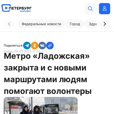
Федеральные новости
Город
Здравоохран
Поделиться:
Город
, 09.03.2023 17:33
Метро «Ладожская»
закрыта и с новыми
маршрутами людям
помогают волонтеры