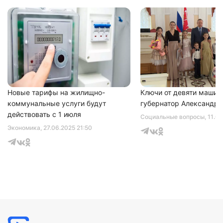
Нажимая на кнопку "Отправить" вы
соглашаетесь с
политикой конфиденциальности
Новые тарифы на жилищно-
Ключи от девяти машин
коммунальные услуги будут
губернатор Александр 
действовать с 1 июля
Социальные вопросы
, 11.0
Экономика
, 27.06.2025 21:50