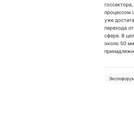
госсектора,
процессом ц
уже достига
перехода от
сфере. В це
около 50 ми
принадлежн
Экспофору