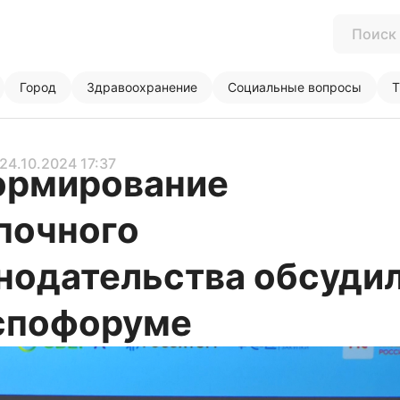
Город
Здравоохранение
Социальные вопросы
Т
 24.10.2024 17:37
ормирование
почного
нодательства обсуди
спофоруме