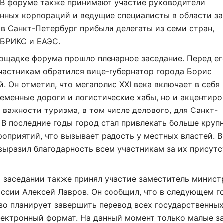
 В форуме также принимают участие руководители
нных корпораций и ведущие специалисты в области за
 в Санкт-Петербург прибыли делегаты из семи стран,
 БРИКС и ЕАЭС.
ощадке форума прошло пленарное заседание. Перед ег
частникам обратился вице-губернатор города Борис
. Он отметил, что мегаполис XXI века включает в себя 
еменные дороги и логистические хабы, но и акцентиро
 важности туризма, в том числе делового, для Санкт-
 В последние годы город стал привлекать больше круп
оприятий, что вызывает радость у местных властей. В
выразил благодарность всем участникам за их присутс
 заседании также принял участие заместитель минист
ссии Алексей Лавров. Он сообщил, что в следующем г
во планирует завершить перевод всех государственны
лектронный формат. На данный момент только малые з