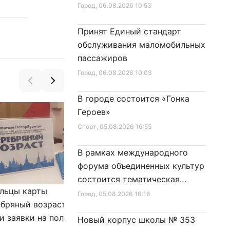
Город
, 06.08.2026 10:53
Принят Единый стандарт
обслуживания маломобильных
пассажиров
Город
, 06.08.2026 10:03
В городе состоится «Гонка
Героев»
Спорт
, 05.08.2026 16:55
В рамках международного
форума объединенных культур
состоится тематическая
льцы карты
Александр Беглов подписал
секция
Город
, 05.08.2026 16:16
бряный возраст»
Закон «О внесении изменения
и заявки на получение
в Закон Санкт‑Петербурга
Новый корпус школы № 353