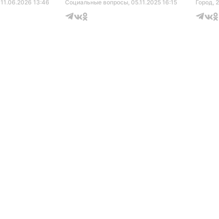
серти
, 11.06.2026 13:46
Социальные вопросы
, 05.11.2025 16:15
Город
, 
музее