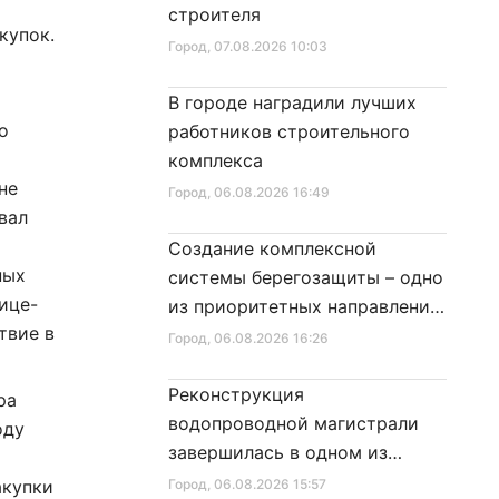
строителя
купок.
Город
, 07.08.2026 10:03
В городе наградили лучших
о
работников строительного
комплекса
не
Город
, 06.08.2026 16:49
вал
Создание комплексной
ных
системы берегозащиты – одно
ице-
из приоритетных направлений
твие в
развития Петербурга
Город
, 06.08.2026 16:26
Реконструкция
ра
водопроводной магистрали
оду
завершилась в одном из
х
районов города
акупки
Город
, 06.08.2026 15:57