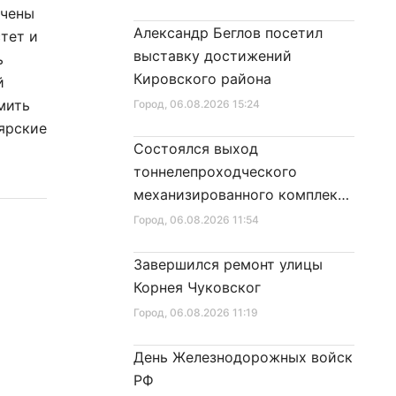
ачены
Александр Беглов посетил
тет и
выставку достижений
ь
Кировского района
й
мить
Город
, 06.08.2026 15:24
лярские
Состоялся выход
тоннелепроходческого
механизированного комплекса
«Надежда» на поверхность
Город
, 06.08.2026 11:54
Завершился ремонт улицы
Корнея Чуковског
Город
, 06.08.2026 11:19
День Железнодорожных войск
РФ