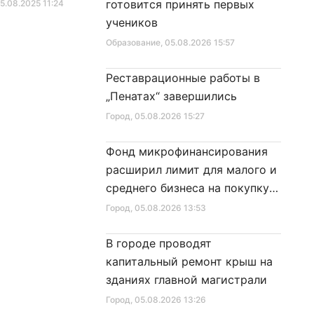
фиката для посещения
«Социальный кодекс
готовится принять первых
25.08.2025 11:24
Город
, 10.01.2026 16:46
в
Санкт‑Петербурга»
учеников
Образование
, 05.08.2026 15:57
Реставрационные работы в
„Пенатах“ завершились
Город
, 05.08.2026 15:27
Фонд микрофинансирования
расширил лимит для малого и
среднего бизнеса на покупку
специальной техники
Город
, 05.08.2026 13:53
В городе проводят
капитальный ремонт крыш на
зданиях главной магистрали
Город
, 05.08.2026 13:26