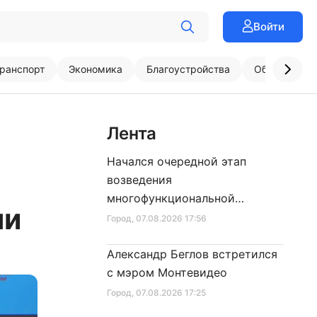
Войти
ранспорт
Экономика
Благоустройства
Образовани
Лента
Начался очередной этап
возведения
многофункциональной
ли
площадки центра спорта
Город
, 07.08.2026 17:56
Александр Беглов встретился
с мэром Монтевидео
Город
, 07.08.2026 17:25