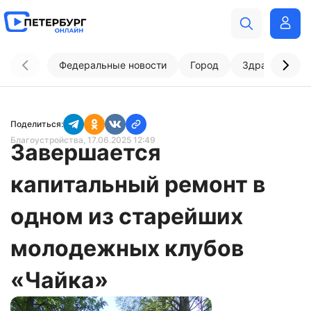
Федеральные новости
Город
Здравоохран
Поделиться:
Благоустройства
, 17.06.2025 12:49
Завершается
капитальный ремонт в
одном из старейших
молодежных клубов
«Чайка»