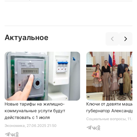
Актуальное
Нажимая на кнопку "Отправить" вы
соглашаетесь с
политикой конфиденциальности
Новые тарифы на жилищно-
Ключи от девяти машин
коммунальные услуги будут
губернатор Александр 
действовать с 1 июля
Социальные вопросы
, 11.0
Экономика
, 27.06.2025 21:50