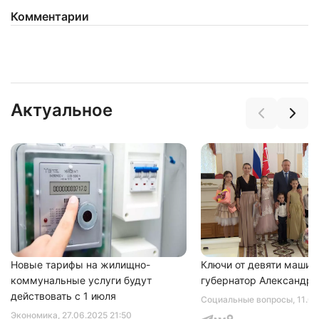
Комментарии
Нажимая на кнопку "Отправить" вы
Актуальное
соглашаетесь с
политикой конфиденциальности
Новые тарифы на жилищно-
Ключи от девяти машин
коммунальные услуги будут
губернатор Александр 
действовать с 1 июля
Социальные вопросы
, 11.0
Экономика
, 27.06.2025 21:50