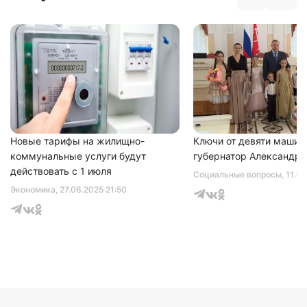
Нажимая на кнопку "Отправить" вы
соглашаетесь с
политикой конфиденциальности
Новые тарифы на жилищно-
Ключи от девяти машин
коммунальные услуги будут
губернатор Александр 
действовать с 1 июля
Социальные вопросы
, 11.0
Экономика
, 27.06.2025 21:50