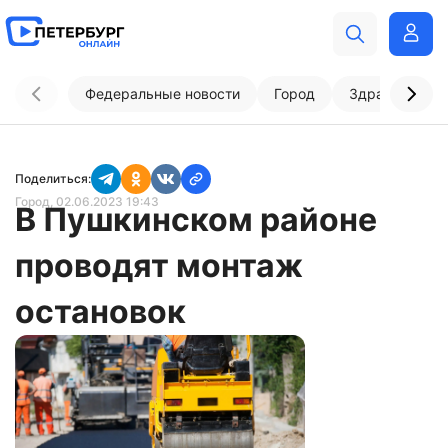
Федеральные новости
Город
Здравоохран
Поделиться:
Город
, 02.06.2023 19:43
В Пушкинском районе
проводят монтаж
остановок