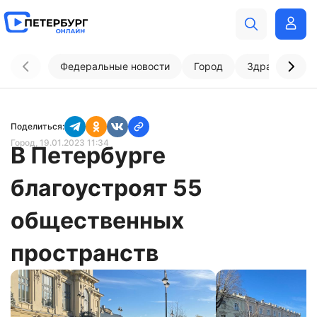
Федеральные новости
Город
Здравоохран
Поделиться:
Город
, 19.01.2023 11:34
В Петербурге
благоустроят 55
общественных
пространств