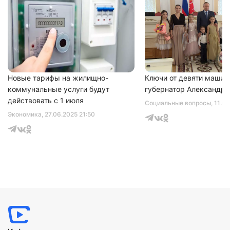
Нажимая на кнопку "Отправить" вы
соглашаетесь с
политикой конфиденциальности
Новые тарифы на жилищно-
Ключи от девяти машин
коммунальные услуги будут
губернатор Александр 
действовать с 1 июля
Социальные вопросы
, 11.0
Экономика
, 27.06.2025 21:50