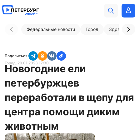
Федеральные новости
Город
Здравоохран
Поделиться:
Город
, 20.01.2023 17:30
Новогодние ели
петербуржцев
переработали в щепу для
центра помощи диким
животным