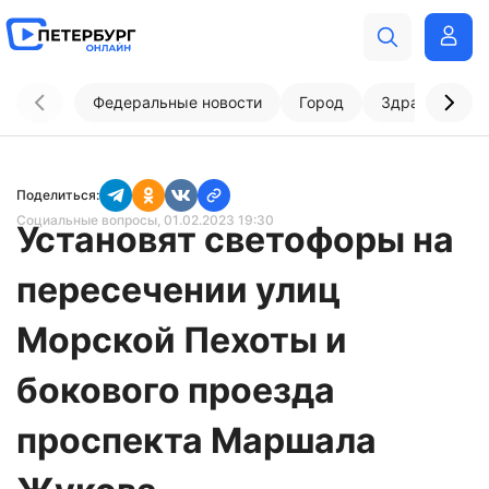
Федеральные новости
Город
Здравоохран
Поделиться:
Социальные вопросы
, 01.02.2023 19:30
Установят светофоры на
пересечении улиц
Морской Пехоты и
бокового проезда
проспекта Маршала