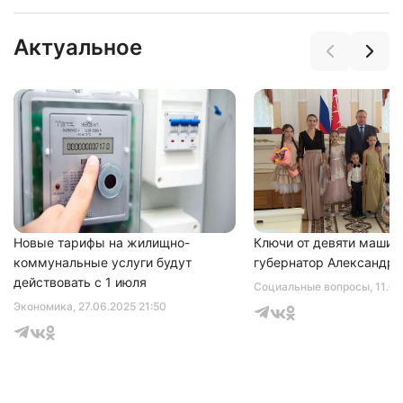
Актуальное
Нажимая на кнопку "Отправить" вы
соглашаетесь с
политикой конфиденциальности
Новые тарифы на жилищно-
Ключи от девяти машин
коммунальные услуги будут
губернатор Александр 
действовать с 1 июля
Социальные вопросы
, 11.0
Экономика
, 27.06.2025 21:50